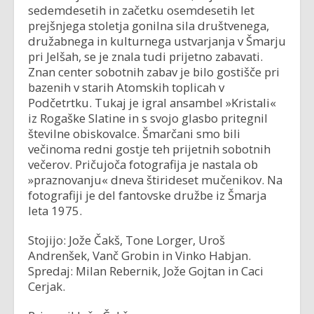
sedemdesetih in začetku osemdesetih let
prejšnjega stoletja gonilna sila društvenega,
družabnega in kulturnega ustvarjanja v Šmarju
pri Jelšah, se je znala tudi prijetno zabavati.
Znan center sobotnih zabav je bilo gostišče pri
bazenih v starih Atomskih toplicah v
Podčetrtku. Tukaj je igral ansambel »Kristali«
iz Rogaške Slatine in s svojo glasbo pritegnil
številne obiskovalce. Šmarčani smo bili
večinoma redni gostje teh prijetnih sobotnih
večerov. Pričujoča fotografija je nastala ob
»praznovanju« dneva štirideset mučenikov. Na
fotografiji je del fantovske družbe iz Šmarja
leta 1975.
Stojijo: Jože Čakš, Tone Lorger, Uroš
Andrenšek, Vanč Grobin in Vinko Habjan.
Spredaj: Milan Rebernik, Jože Gojtan in Caci
Cerjak.