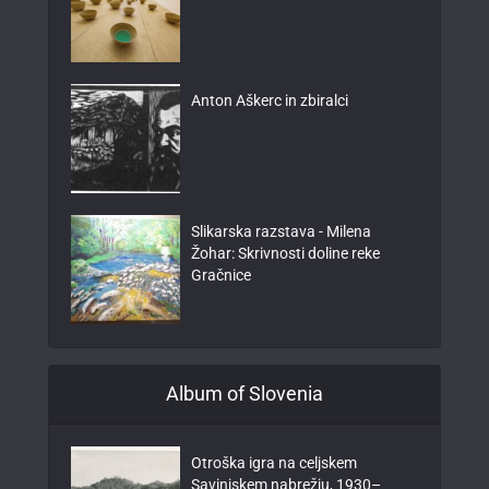
Anton Aškerc in zbiralci
Slikarska razstava - Milena
Žohar: Skrivnosti doline reke
Gračnice
Album of Slovenia
Otroška igra na celjskem
Savinjskem nabrežju, 1930–