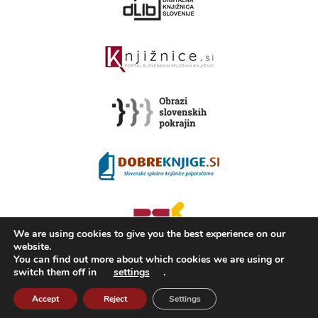
We are using cookies to give you the best experience on our
website.
You can find out more about which cookies we are using or
switch them off in
settings
.
2008 - 2026 ©
KAMRA
, Production: TrueCAD d.o.o.
About Kamra
Terms of use
ISSN 2350-5559
Accept
Reject
Settings