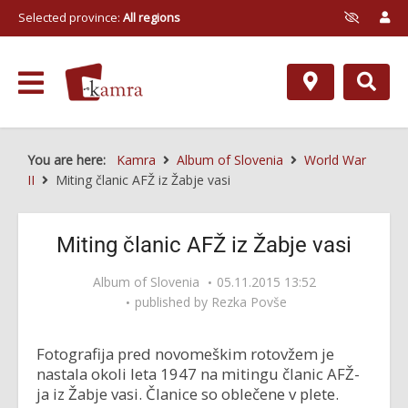
Selected province:
All regions
You are here:
Kamra
Album of Slovenia
World War
II
Miting članic AFŽ iz Žabje vasi
Miting članic AFŽ iz Žabje vasi
Album of Slovenia
05.11.2015 13:52
published by
Rezka Povše
Fotografija pred novomeškim rotovžem je
nastala okoli leta 1947 na mitingu članic AFŽ-
ja iz Žabje vasi. Članice so oblečene v plete.