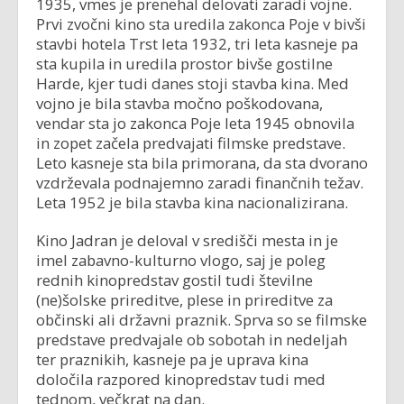
1935, vmes je prenehal delovati zaradi vojne.
Prvi zvočni kino sta uredila zakonca Poje v bivši
stavbi hotela Trst leta 1932, tri leta kasneje pa
sta kupila in uredila prostor bivše gostilne
Harde, kjer tudi danes stoji stavba kina. Med
vojno je bila stavba močno poškodovana,
vendar sta jo zakonca Poje leta 1945 obnovila
in zopet začela predvajati filmske predstave.
Leto kasneje sta bila primorana, da sta dvorano
vzdrževala podnajemno zaradi finančnih težav.
Leta 1952 je bila stavba kina nacionalizirana.
Kino Jadran je deloval v središči mesta in je
imel zabavno-kulturno vlogo, saj je poleg
rednih kinopredstav gostil tudi številne
(ne)šolske prireditve, plese in prireditve za
občinski ali državni praznik. Sprva so se filmske
predstave predvajale ob sobotah in nedeljah
ter praznikih, kasneje pa je uprava kina
določila razpored kinopredstav tudi med
tednom, večkrat na dan.