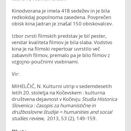
Kinodvorana je imela 418 sedežev in je bila
redkokdaj popolnoma zasedena. Povprečen
obisk kina Jadran je znašal 150 obiskovalcev.
Izbor zvrsti filmskih predstav je bil pester,
vendar kvaliteta filmov je bila slaba. Vodstvo
kina je na filmski repertoar uvrstilo več
zabavnih filmov, premalo pa je bilo filmov z
vzgojno-poučnimi vsebinami.
Vir:
MIHELČIĆ, N. Kulturni utrip v sedemdesetih
letih 20. stoletja na Kočevskem : kulturna
društvena dejavnost v Kočevju
Studia Historica
Slovenica : časopis za humanistične in
družboslovne študije = humanities and social
studies review,
2013, 53 (2), 149-159.