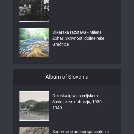
Slikarska razstava - Milena
Žohar: Skrivnosti doline reke
Gračnice
Album of Slovenia
Otroška igra na celjskem
Savinjskem nabrežju, 1930–
1940
Sonce se je počasi spuščalo za