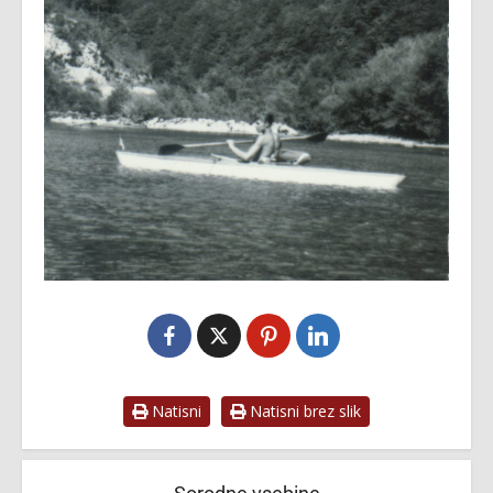
Natisni
Natisni brez slik