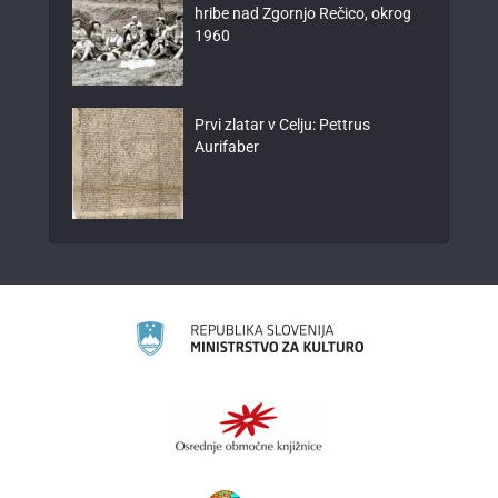
hribe nad Zgornjo Rečico, okrog
1960
Prvi zlatar v Celju: Pettrus
Aurifaber