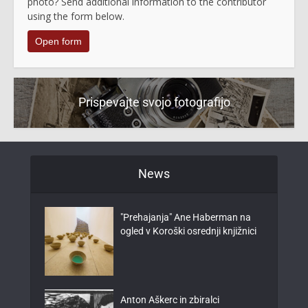
photo? Send additional information to the contributor
using the form below.
Open form
Prispevajte svojo fotografijo
News
"Prehajanja" Ane Haberman na
ogled v Koroški osrednji knjižnici
Anton Aškerc in zbiralci