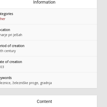
Information
tegories
her
cation
arje pri Jelšah
riod of creation
th century
te of creation
903
eywords
leznice, železniške proge, gradnja
Content