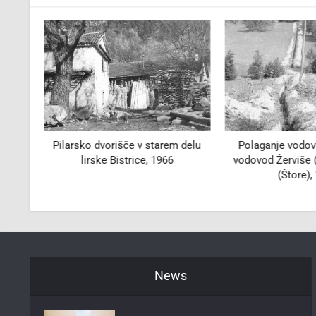
ejši
Pilarsko dvorišče v starem delu
Polaganje vodov
2
lirske Bistrice, 1966
vodovod Žerviše 
(Štore),
News