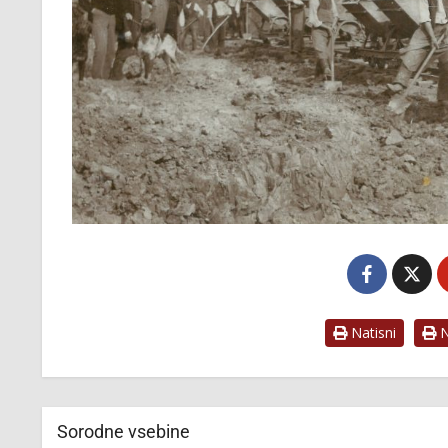
Natisni
Na
Sorodne vsebine