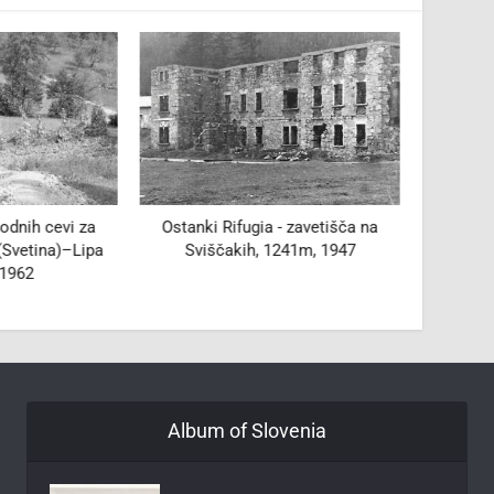
odnih cevi za
Ostanki Rifugia - zavetišča na
70 let 
(Svetina)–Lipa
Sviščakih, 1241m, 1947
v
 1962
Album of Slovenia