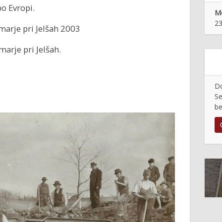
po Evropi.
Mo
23
Šmarje pri Jelšah 2003
marje pri Jelšah.
Do
Se
be