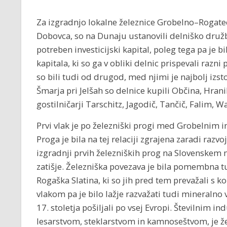
Za izgradnjo lokalne železnice Grobelno–Rogatec
Dobovca, so na Dunaju ustanovili delniško družb
potreben investicijski kapital, poleg tega pa je
kapitala, ki so ga v obliki delnic prispevali razn
so bili tudi od drugod, med njimi je najbolj izsto
Šmarja pri Jelšah so delnice kupili Občina, Hranil
gostilničarji Tarschitz, Jagodič, Tančič, Falim, 
Prvi vlak je po železniški progi med Grobelnim 
Proga je bila na tej relaciji zgrajena zaradi razvo
izgradnji prvih železniških prog na Slovenskem
zatišje. Železniška povezava je bila pomembna tu
Rogaška Slatina, ki so jih pred tem prevažali s ko
vlakom pa je bilo lažje razvažati tudi mineralno 
17. stoletja pošiljali po vsej Evropi. Številnim in
lesarstvom, steklarstvom in kamnoseštvom, je ž