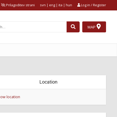
Prilagoditev strani
svn
|
eng
|
ita
|
hun
Log in / Register
MAP
Location
ow location