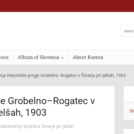
ions
Album of Slovenia
About Kamra
nja železniške proge Grobelno–Rogatec v Šmarju pri Jelšah, 1903
ge Grobelno–Rogatec v
elšah, 1903
Sh
published by
Knjižnica Šmarje pri Jelšah