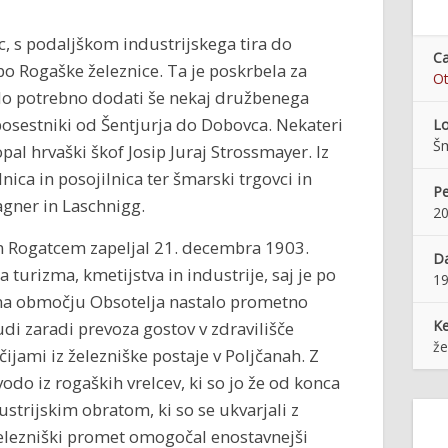
, s podaljškom industrijskega tira do
Ca
o Rogaške železnice. Ta je poskrbela za
Ot
 bilo potrebno dodati še nekaj družbenega
i posestniki od Šentjurja do Dobovca. Nekateri
Lo
Šm
pal hrvaški škof Josip Juraj Strossmayer. Iz
nica in posojilnica ter šmarski trgovci in
Pe
Wagner in Laschnigg.
20
in Rogatcem zapeljal 21. decembra 1903.
Da
ja turizma, kmetijstva in industrije, saj je po
1
 na območju Obsotelja nastalo prometno
K
di zaradi prevoza gostov v zdravilišče
že
čijami iz železniške postaje v Poljčanah. Z
vodo iz rogaških vrelcev, ki so jo že od konca
dustrijskim obratom, ki so se ukvarjali z
elezniški promet omogočal enostavnejši