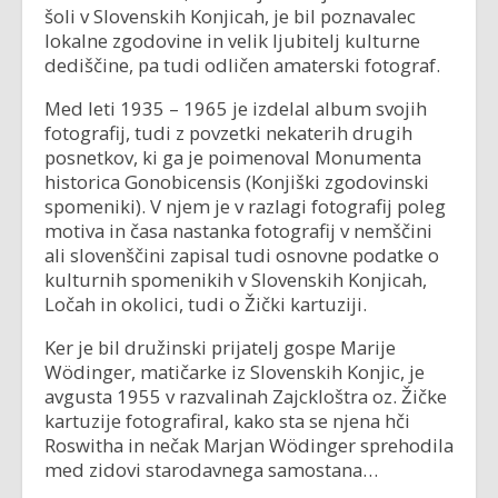
šoli v Slovenskih Konjicah, je bil poznavalec
lokalne zgodovine in velik ljubitelj kulturne
dediščine, pa tudi odličen amaterski fotograf.
Med leti 1935 – 1965 je izdelal album svojih
fotografij, tudi z povzetki nekaterih drugih
posnetkov, ki ga je poimenoval Monumenta
historica Gonobicensis (Konjiški zgodovinski
spomeniki). V njem je v razlagi fotografij poleg
motiva in časa nastanka fotografij v nemščini
ali slovenščini zapisal tudi osnovne podatke o
kulturnih spomenikih v Slovenskih Konjicah,
Ločah in okolici, tudi o Žički kartuziji.
Ker je bil družinski prijatelj gospe Marije
Wödinger, matičarke iz Slovenskih Konjic, je
avgusta 1955 v razvalinah Zajckloštra oz. Žičke
kartuzije fotografiral, kako sta se njena hči
Roswitha in nečak Marjan Wödinger sprehodila
med zidovi starodavnega samostana…