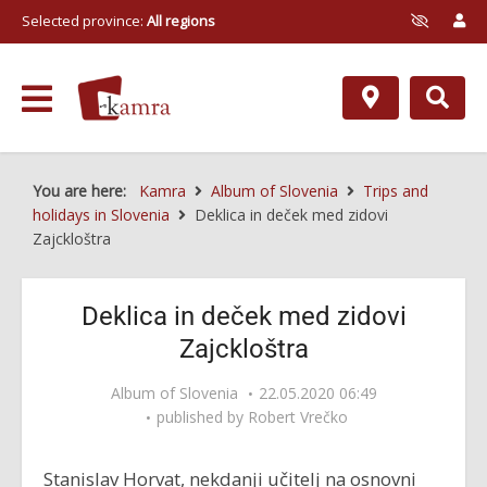
Selected province:
All regions
You are here:
Kamra
Album of Slovenia
Trips and
holidays in Slovenia
Deklica in deček med zidovi
Zajckloštra
Deklica in deček med zidovi
Zajckloštra
Album of Slovenia
22.05.2020 06:49
published by
Robert Vrečko
Stanislav Horvat, nekdanji učitelj na osnovni