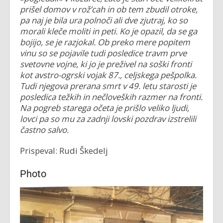
prišel domov v rož’cah in ob tem zbudil otroke,
pa naj je bila ura polnoči ali dve zjutraj, ko so
morali kleče moliti in peti.
Ko je opazil, da se ga
bojijo, se je razjokal. Ob preko mere popitem
vinu so se pojavile tudi posledice travm prve
svetovne vojne, ki jo je preživel na soški fronti
kot avstro-ogrski vojak 87., celjskega pešpolka.
Tudi njegova prerana smrt v 49. letu starosti je
posledica težkih in nečloveških razmer na fronti.
Na pogreb starega očeta je prišlo veliko ljudi,
lovci pa so mu za zadnji lovski pozdrav izstrelili
častno salvo.
Prispeval: Rudi Škedelj
Photo