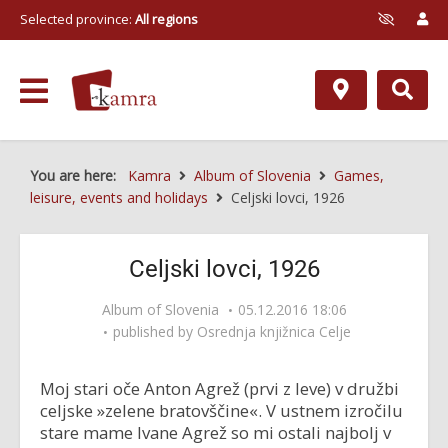
Selected province:
All regions
You are here:
Kamra
Album of Slovenia
Games,
leisure, events and holidays
Celjski lovci, 1926
Celjski lovci, 1926
Album of Slovenia
05.12.2016 18:06
published by
Osrednja knjižnica Celje
Moj stari oče Anton Agrež (prvi z leve) v družbi
celjske »zelene bratovščine«. V ustnem izročilu
stare mame Ivane Agrež so mi ostali najbolj v