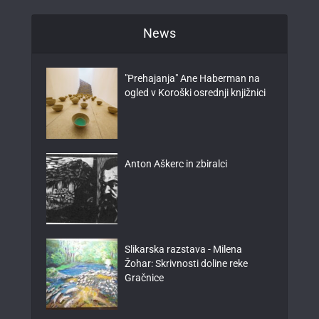
News
"Prehajanja" Ane Haberman na
ogled v Koroški osrednji knjižnici
Anton Aškerc in zbiralci
Slikarska razstava - Milena
Žohar: Skrivnosti doline reke
Gračnice