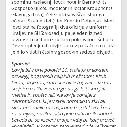
spominu naslednji lovci: hotelir Bernardi (z
Gosposke ulice), medičar in lectar Kraupner (z
Glavnega trga), Železnik (sovaščan starega
očeta s Skalne kleti), ter Knez in Debenjak. Med
lovci sta na fotografiji dva oficirja v uniformi
Kraljevine SHS; v ozadju pa je eden izmed
lovcev z značilnim srbskim pokrivalom šubaro.
Devet uplenjenih divjih zajcev pa kaže na to, da
je bilo v tistih časih v gozdovih zadosti divjadi.
Spomini
Lov je bil v prvi polovici 20. stoletja predvsem
privilegij bogatejših celjskih meščanov. Kljub
temu, da je moj stari oče bil le trgovec z lastno
stojnico na Glavnem trgu, so ga le-ti sprejeli
medse in spoštovali. Na lov je odhajal z
nahrbtnikom, ki je v svoji notranjosti skrival
skromno malico v nasprotju bogati lovci, ki so
razumljivo, nosili s sabo poln nahrbtnik dobrot.
Seveda pa so »zeleni bratje« kdaj pa kdaj preveč
»pogledali« v kozarec, zato je stari oče velikokrat