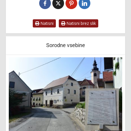
Natisni
Natisni brez slik
Sorodne vsebine