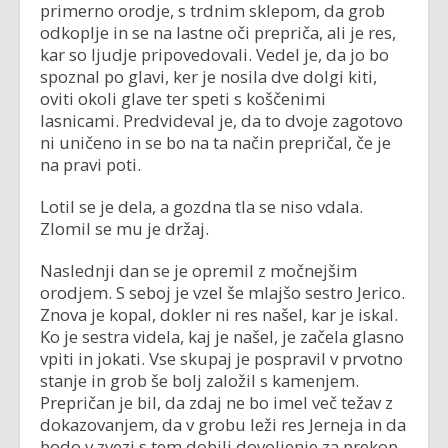
primerno orodje, s trdnim sklepom, da grob
odkoplje in se na lastne oči prepriča, ali je res,
kar so ljudje pripovedovali. Vedel je, da jo bo
spoznal po glavi, ker je nosila dve dolgi kiti,
oviti okoli glave ter speti s koščenimi
lasnicami. Predvideval je, da to dvoje zagotovo
ni uničeno in se bo na ta način prepričal, če je
na pravi poti.
Lotil se je dela, a gozdna tla se niso vdala.
Zlomil se mu je držaj.
Naslednji dan se je opremil z močnejšim
orodjem. S seboj je vzel še mlajšo sestro Jerico.
Znova je kopal, dokler ni res našel, kar je iskal.
Ko je sestra videla, kaj je našel, je začela glasno
vpiti in jokati. Vse skupaj je pospravil v prvotno
stanje in grob še bolj založil s kamenjem.
Prepričan je bil, da zdaj ne bo imel več težav z
dokazovanjem, da v grobu leži res Jerneja in da
bodo v zvezi s tem dobili dovoljenje za prekop