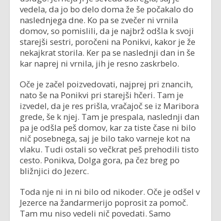
vedela, da jo bo delo doma že še počakalo do
naslednjega dne. Ko pa se zvečer ni vrnila
domov, so pomislili, da je najbrž odšla k svoji
starejši sestri, poročeni na Ponikvi, kakor je že
nekajkrat storila. Ker pa se naslednji dan in še
kar naprej ni vrnila, jih je resno zaskrbelo.
Oče je začel poizvedovati, najprej pri znancih,
nato še na Ponikvi pri starejši hčeri. Tam je
izvedel, da je res prišla, vračajoč se iz Maribora
grede, še k njej. Tam je prespala, naslednji dan
pa je odšla peš domov, kar za tiste čase ni bilo
nič posebnega, saj je bilo tako varneje kot na
vlaku. Tudi ostali so večkrat peš prehodili tisto
cesto. Ponikva, Dolga gora, pa čez breg po
bližnjici do Jezerc.
Toda nje ni in ni bilo od nikoder. Oče je odšel v
Jezerce na žandarmerijo poprosit za pomoč.
Tam mu niso vedeli nič povedati. Samo