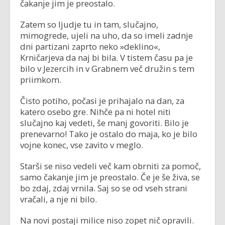
čakanje jim je preostalo.
Zatem so ljudje tu in tam, slučajno,
mimogrede, ujeli na uho, da so imeli zadnje
dni partizani zaprto neko »deklino«,
Krničarjeva da naj bi bila. V tistem času pa je
bilo v Jezercih in v Grabnem več družin s tem
priimkom.
Čisto potiho, počasi je prihajalo na dan, za
katero osebo gre. Nihče pa ni hotel niti
slučajno kaj vedeti, še manj govoriti. Bilo je
prenevarno! Tako je ostalo do maja, ko je bilo
vojne konec, vse zavito v meglo.
Starši se niso vedeli več kam obrniti za pomoč,
samo čakanje jim je preostalo. Če je še živa, se
bo zdaj, zdaj vrnila. Saj so se od vseh strani
vračali, a nje ni bilo.
Na novi postaji milice niso zopet nič opravili.