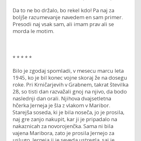
Da to ne bo držalo, bo rekel kdo! Pa naj za
boljše razumevanje navedem en sam primer.
Presodi naj vsak sam, ali imam prav ali se
morda le motim.
* * * * *
Bilo je zgodaj spomladi, v mesecu marcu leta
1945, ko je bil konec vojne skoraj že na dosegu
roke. Pri Krničarjevih v Grabnem, takrat številka
28, so tisti dan razvažali gnoj na njivo, da bodo
naslednji dan orali. Njihova dvajsetletna
hčerka Jerneja je šla z vlakom v Maribor.
Starejša soseda, ki je bila noseča, jo je prosila,
naj gre zanjo nakupit, kar ji je pripadalo na
nakaznicah za novorojenčka. Sama ni bila
vajena Maribora, zato je prosila Jernejo za
uslugo. Jerneja ji je seveda ustregla, saj je