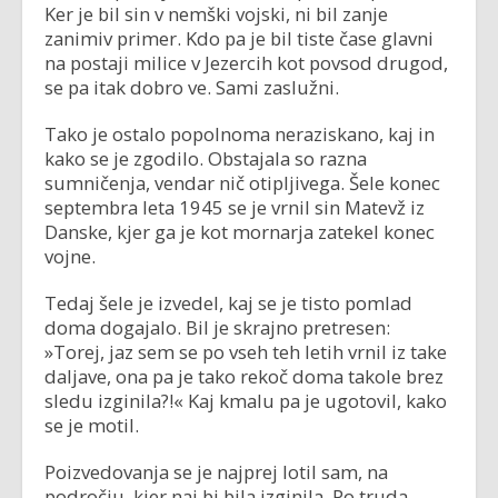
Ker je bil sin v nemški vojski, ni bil zanje
zanimiv primer. Kdo pa je bil tiste čase glavni
na postaji milice v Jezercih kot povsod drugod,
se pa itak dobro ve. Sami zaslužni.
Tako je ostalo popolnoma neraziskano, kaj in
kako se je zgodilo. Obstajala so razna
sumničenja, vendar nič otipljivega. Šele konec
septembra leta 1945 se je vrnil sin Matevž iz
Danske, kjer ga je kot mornarja zatekel konec
vojne.
Tedaj šele je izvedel, kaj se je tisto pomlad
doma dogajalo. Bil je skrajno pretresen:
»Torej, jaz sem se po vseh teh letih vrnil iz take
daljave, ona pa je tako rekoč doma takole brez
sledu izginila?!« Kaj kmalu pa je ugotovil, kako
se je motil.
Poizvedovanja se je najprej lotil sam, na
področju, kjer naj bi bila izginila. Po truda