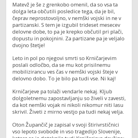
Matevž je še z grenkobo omenil, da so vsa ta
dolga leta občutili posledice tega, da je bil,
čeprav neprostovoljno, v nemški vojski in ne v
partizanski. S tem je izgubil trideset mesecev
delovne dobe, to pa je krepko občutil pri plači,
dopustu in pokojnini. Za partizane pa je veljalo
dvojno štetje!
Leto in pol po njegovi smrti so Krničarjevim
poslali odločbo, da se mu kot prisilnemu
mobilizirancu ves čas v nemški vojski šteje v
delovno dobo. To je bilo pa tudi vse. Ni kaj!
Krničarjeve pa tolaži vendarle nekaj. Kljub
dolgoletnemu zapostavljanju so živeli v zavesti,
da kot nemški vojak ni nikoli nikomur niti lasu
skrivil. Živeti z mirno vestjo pa tudi nekaj velja.
Oton Župančič je zapisal v svoji štirivrstičnici
vso lepoto svobode in vso tragedijo Slovenije,