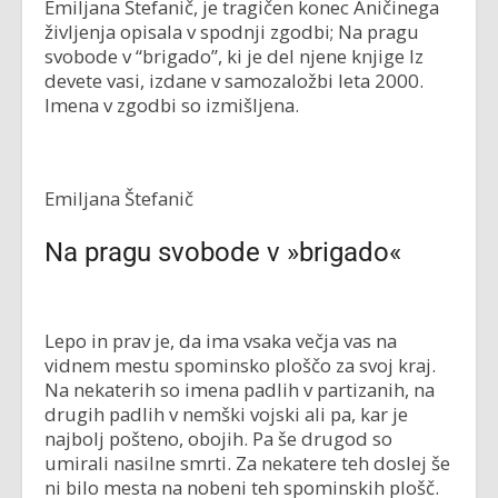
Emiljana Štefanič, je tragičen konec Aničinega
življenja opisala v spodnji zgodbi; Na pragu
svobode v “brigado”, ki je del njene knjige Iz
devete vasi, izdane v samozaložbi leta 2000.
Imena v zgodbi so izmišljena.
Emiljana Štefanič
Na pragu svobode v »brigado«
Lepo in prav je, da ima vsaka večja vas na
vidnem mestu spominsko ploščo za svoj kraj.
Na nekaterih so imena padlih v partizanih, na
drugih padlih v nemški vojski ali pa, kar je
najbolj pošteno, obojih. Pa še drugod so
umirali nasilne smrti. Za nekatere teh doslej še
ni bilo mesta na nobeni teh spominskih plošč.