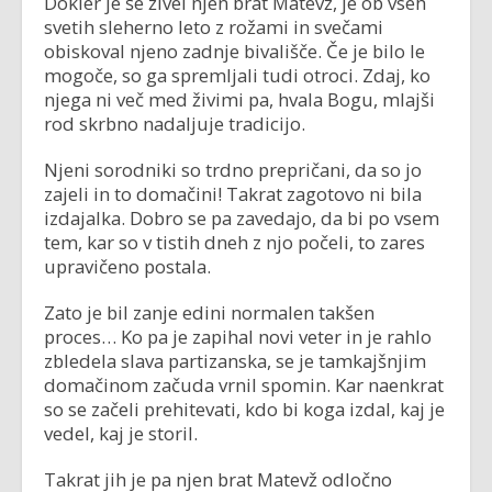
Dokler je še živel njen brat Matevž, je ob vseh
svetih sleherno leto z rožami in svečami
obiskoval njeno zadnje bivališče. Če je bilo le
mogoče, so ga spremljali tudi otroci. Zdaj, ko
njega ni več med živimi pa, hvala Bogu, mlajši
rod skrbno nadaljuje tradicijo.
Njeni sorodniki so trdno prepričani, da so jo
zajeli in to domačini! Takrat zagotovo ni bila
izdajalka. Dobro se pa zavedajo, da bi po vsem
tem, kar so v tistih dneh z njo počeli, to zares
upravičeno postala.
Zato je bil zanje edini normalen takšen
proces… Ko pa je zapihal novi veter in je rahlo
zbledela slava partizanska, se je tamkajšnjim
domačinom začuda vrnil spomin. Kar naenkrat
so se začeli prehitevati, kdo bi koga izdal, kaj je
vedel, kaj je storil.
Takrat jih je pa njen brat Matevž odločno