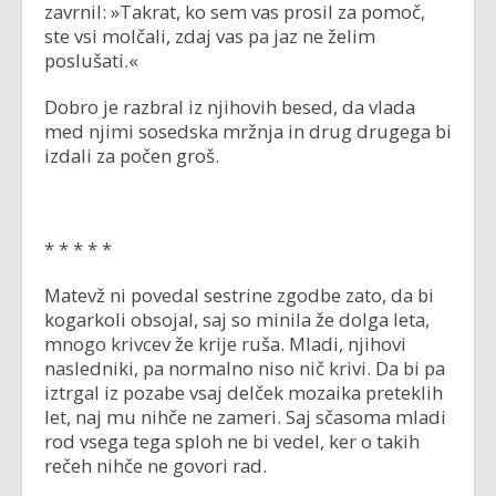
zavrnil: »Takrat, ko sem vas prosil za pomoč,
ste vsi molčali, zdaj vas pa jaz ne želim
poslušati.«
Dobro je razbral iz njihovih besed, da vlada
med njimi sosedska mržnja in drug drugega bi
izdali za počen groš.
* * * * *
Matevž ni povedal sestrine zgodbe zato, da bi
kogarkoli obsojal, saj so minila že dolga leta,
mnogo krivcev že krije ruša. Mladi, njihovi
nasledniki, pa normalno niso nič krivi. Da bi pa
iztrgal iz pozabe vsaj delček mozaika preteklih
let, naj mu nihče ne zameri. Saj sčasoma mladi
rod vsega tega sploh ne bi vedel, ker o takih
rečeh nihče ne govori rad.