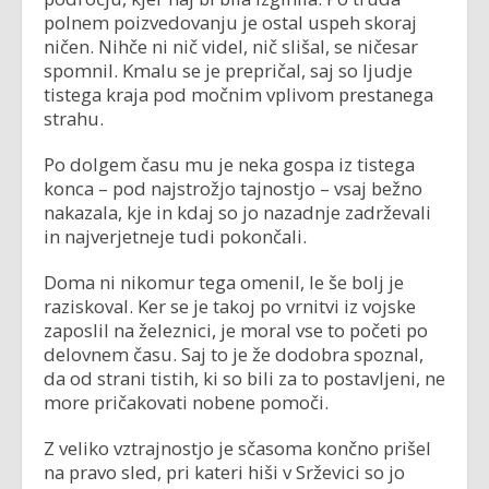
polnem poizvedovanju je ostal uspeh skoraj
ničen. Nihče ni nič videl, nič slišal, se ničesar
spomnil. Kmalu se je prepričal, saj so ljudje
tistega kraja pod močnim vplivom prestanega
strahu.
Po dolgem času mu je neka gospa iz tistega
konca – pod najstrožjo tajnostjo – vsaj bežno
nakazala, kje in kdaj so jo nazadnje zadrževali
in najverjetneje tudi pokončali.
Doma ni nikomur tega omenil, le še bolj je
raziskoval. Ker se je takoj po vrnitvi iz vojske
zaposlil na železnici, je moral vse to početi po
delovnem času. Saj to je že dodobra spoznal,
da od strani tistih, ki so bili za to postavljeni, ne
more pričakovati nobene pomoči.
Z veliko vztrajnostjo je sčasoma končno prišel
na pravo sled, pri kateri hiši v Srževici so jo