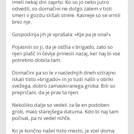
imeli nekaj dni zaprto. Ko so jo neko jutro
odvedli, so domačini ne dolgo zatem v tisti
smeri v gozdu slišali strele. Kasneje so se vrnili
brez nje.
Gospodinja jih je vprašala: »Kje pa je ona?«
Pojasnili so ji, da je odšla v brigado, zato so
njen plašč in čevlje prinesli nazaj, ker naj bi vse
potrebno dobila tam.
Domačini pa so le v naslednjih dneh vztrajno
iskali tisto »brigado« in jo tudi našli v obliki
svežega, dobro zamaskiranega groba. Bili so
prepričani, da je prav ta njen.
Nekoliko dalje so vedeli za še en podoben
grob, malo starejšega datuma. Kdo bi naj tam
počival, pa ni vedel nihče.
Ko je končno našel tisto mesto, je vzel doma