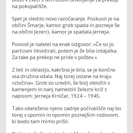
na pokopališče.
Spet je sledilo novo razočaranje. Poskusil je na
občini Šmarje, kamor grob spada in pozneje še
na občini Jezerci, kamor je spadala Jerneja.
Povsod je naletel na enak odgovor: »Če so jo
partizani likvidirali, potem je že bila izdajalka.
Za take pa prekop ne pride v poštev.«
Z leti in oblastjo, kakršna je bila, se je končno
vsa družina vdala. Naj torej ostane na kraju
»zločina«. Grob so uredili, še bolj obložili s
kamenjem in nanj namestili železni križ z
napisom: Jerneja Krničar, 1924 – 1945.
Tako obeleženo njeno zadnje počivališče naj bo
torej v spomin in opomin poznejšim rodovom,
ki bodo tam mimo prišli.