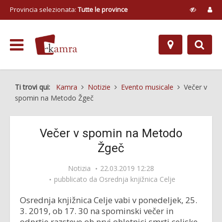
Provincia selezionata:
Tutte le province
Ti trovi qui:
Kamra
Notizie
Evento musicale
Večer v
spomin na Metodo Žgeč
Večer v spomin na Metodo
Žgeč
Notizia
22.03.2019 12:28
pubblicato da
Osrednja knjižnica Celje
Osrednja knjižnica Celje vabi v ponedeljek, 25.
3. 2019, ob 17. 30 na spominski večer in
odprtje razsteve ob prvi obletnici smrti celjske