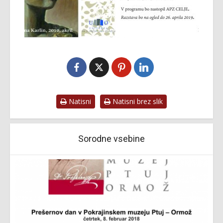
Natisni
Natisni brez slik
Sorodne vsebine