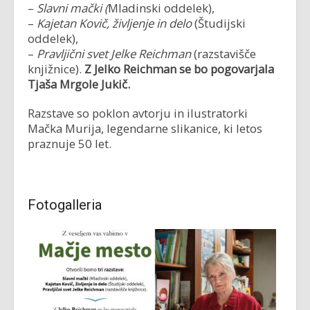
–
Slavni mački (
Mladinski oddelek),
–
Kajetan Kovič, življenje in delo
(Študijski
oddelek),
–
Pravljični svet Jelke Reichman
(razstavišče
knjižnice).
Z Jelko Reichman se bo pogovarjala
Tjaša Mrgole Jukič.
Razstave so poklon avtorju in ilustratorki
Mačka Murija, legendarne slikanice, ki letos
praznuje 50 let.
Fotogalleria