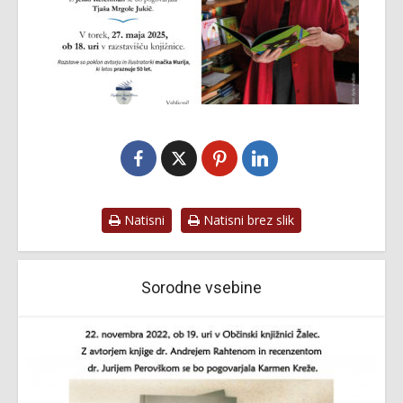
Natisni
Natisni brez slik
Sorodne vsebine