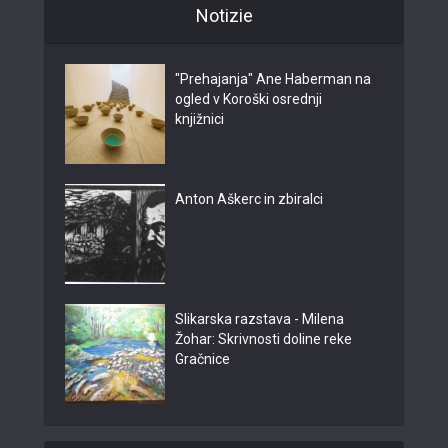
Notizie
"Prehajanja" Ane Haberman na
ogled v Koroški osrednji
knjižnici
Anton Aškerc in zbiralci
Slikarska razstava - Milena
Žohar: Skrivnosti doline reke
Gračnice