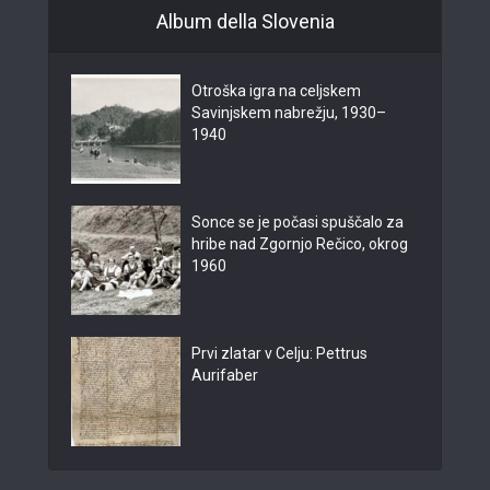
Album della Slovenia
Otroška igra na celjskem
Savinjskem nabrežju, 1930–
1940
Sonce se je počasi spuščalo za
hribe nad Zgornjo Rečico, okrog
1960
Prvi zlatar v Celju: Pettrus
Aurifaber