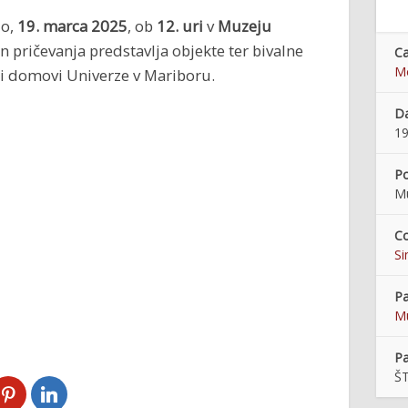
do,
19
. marca 2025
, ob
12. uri
v
Muzeju
 in pričevanja predstavlja objekte ter bivalne
Ca
M
ski domovi Univerze v Mariboru.
Da
19
Po
M
Co
Si
Pa
Mu
Pa
ŠT