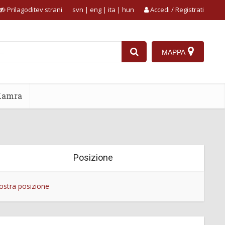
Prilagoditev strani
svn
|
eng
|
ita
|
hun
Accedi / Registrati
MAPPA
Kamra
Posizione
stra posizione