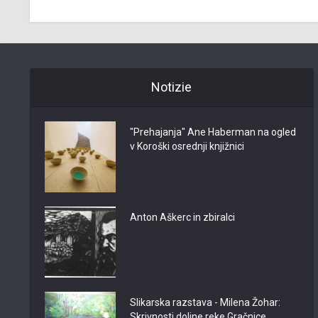
Notizie
"Prehajanja" Ane Haberman na ogled
v Koroški osrednji knjižnici
Anton Aškerc in zbiralci
Slikarska razstava - Milena Žohar:
Skrivnosti doline reke Gračnice