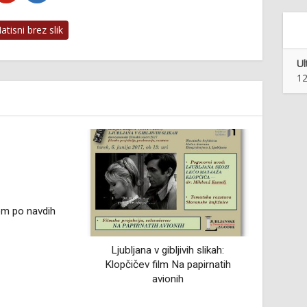
tisni brez slik
Ul
12
ibljivih slikah:
Ura teče, nič ne reče
m Na papirnatih
ionih