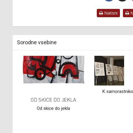
Natisni
Na
Sorodne vsebine
K samorastnikom po navdih
Ljubljana v g
Klopčičev fil
av