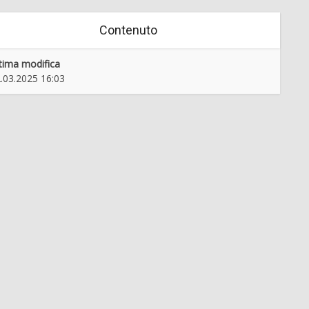
Contenuto
tima modifica
.03.2025 16:03
Znameniti Teharčani
Odprtje razstave Oskar Kogoj
drugače, kot ga poznamo