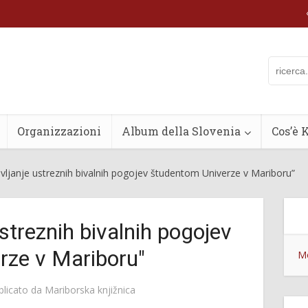
Organizzazioni
Album della Slovenia
Cos’è 
ljanje ustreznih bivalnih pogojev študentom Univerze v Mariboru”
streznih bivalnih pogojev
rze v Mariboru"
Mo
blicato da
Mariborska knjižnica