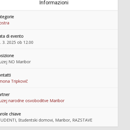
Informazioni
tegorie
ostra
ta di evento
. 3. 2025 ob 12.00
sizione
uzej NO Maribor
ntatti
mona Tripkovič
rtner
zej narodne osvoboditve Maribor
role chiave
UDENTI, študentski domovi, Maribor, RAZSTAVE