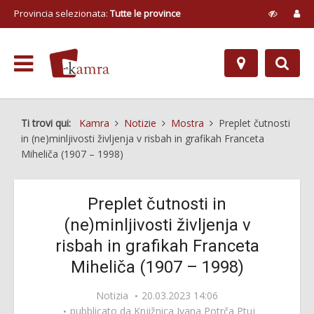
Provincia selezionata:
Tutte le province
Ti trovi qui:
Kamra
Notizie
Mostra
Preplet čutnosti
in (ne)minljivosti življenja v risbah in grafikah Franceta
Miheliča (1907 – 1998)
Preplet čutnosti in
(ne)minljivosti življenja v
risbah in grafikah Franceta
Miheliča (1907 – 1998)
Notizia
20.03.2023 14:06
pubblicato da
Knjižnica Ivana Potrča Ptuj