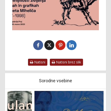
Natisni
Natisni brez slik
Sorodne vsebine