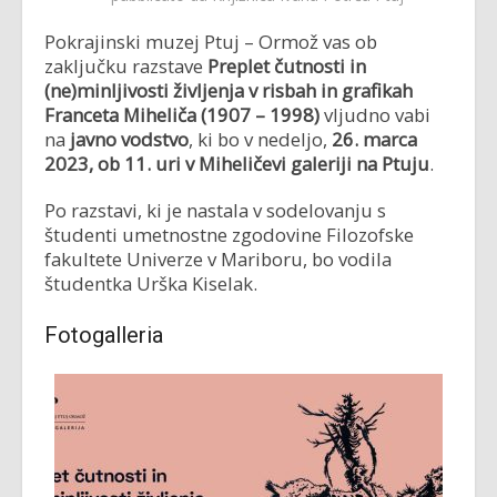
Pokrajinski muzej Ptuj – Ormož vas ob
zaključku razstave
Preplet čutnosti in
(ne)minljivosti življenja v risbah in grafikah
Franceta Miheliča (1907 – 1998)
vljudno vabi
na
javno vodstvo
, ki bo v nedeljo,
26. marca
2023, ob 11. uri v Miheličevi galeriji na Ptuju
.
Po razstavi, ki je nastala v sodelovanju s
študenti umetnostne zgodovine Filozofske
fakultete Univerze v Mariboru, bo vodila
študentka Urška Kiselak.
Fotogalleria