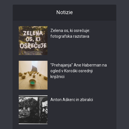
Notizie
Zelena os, ki osrečuje:
fotografska razstava
"Prehajanja" Ane Haberman na
ogled v Koroški osrednji
knjižnici
Anton Aškerc in zbiralci