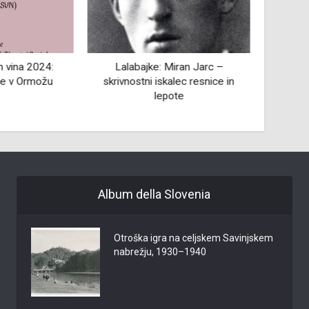
n vina 2024:
Lalabajke: Miran Jarc –
Gos
je v Ormožu
skrivnostni iskalec resnice in
lepote
Album della Slovenia
Otroška igra na celjskem Savinjskem
nabrežju, 1930–1940