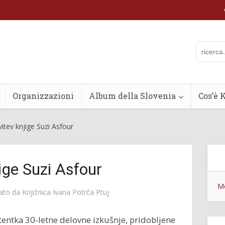
Organizzazioni
Album della Slovenia
Cos’è 
itev knjige Suzi Asfour
ige Suzi Asfour
Mo
cato da
Knjižnica Ivana Potrča Ptuj
tentka 30-letne delovne izkušnje, pridobljene