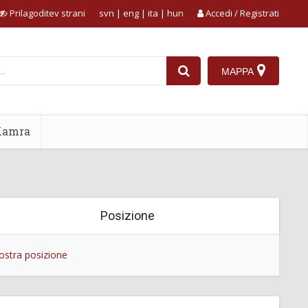
Prilagoditev strani
svn
|
eng
|
ita
|
hun
Accedi / Registrati
MAPPA
Kamra
Posizione
stra posizione