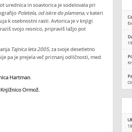
t urednica in soavtorica je sodelovala pri
ografijo
Poletela, od iskre do plamena
, v kateri
Ca
a k osebnostni rasti. Avtorica je v knjigi
Ev
raziš svojo resnico, pripraviš lažjo pot
Da
19
nanja
Tajnica leta 2005,
za svoje desetletno
je pa je prejela več priznanj odličnosti, med
Po
Kn
Pa
ica Hartman
.
O
 v Knjižnico Ormož.
Ul
18