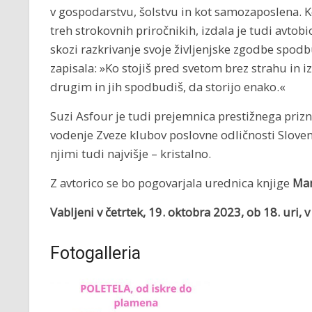
v gospodarstvu, šolstvu in kot samozaposlena. Ko
treh strokovnih priročnikih, izdala je tudi avtobi
skozi razkrivanje svoje življenjske zgodbe spodbuj
zapisala: »Ko stojiš pred svetom brez strahu in iz
drugim in jih spodbudiš, da storijo enako.«
Suzi Asfour je tudi prejemnica prestižnega priz
vodenje Zveze klubov poslovne odličnosti Sloveni
njimi tudi najvišje – kristalno.
Z avtorico se bo pogovarjala urednica knjige
Man
Vabljeni v četrtek, 19. oktobra 2023, ob 18. uri,
Fotogalleria