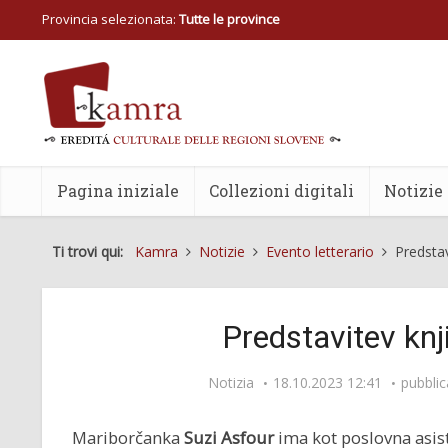
Provincia selezionata:
Tutte le province
Pagina iniziale
Collezioni digitali
Notizie
Ti trovi qui:
Kamra
Notizie
Evento letterario
Predstav
Predstavitev knj
Notizia
18.10.2023 12:41
pubbli
Mariborčanka
Suzi Asfour
ima kot poslovna asis