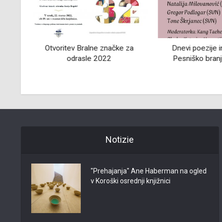
na
Otvoritev Bralne značke za
Dnevi poezije i
odrasle 2022
Pesniško bran
Notizie
"Prehajanja" Ane Haberman na ogled
v Koroški osrednji knjižnici