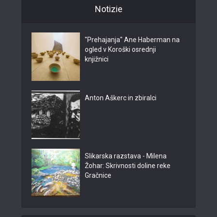
Notizie
"Prehajanja" Ane Haberman na
ogled v Koroški osrednji
knjižnici
Anton Aškerc in zbiralci
Slikarska razstava - Milena
Žohar: Skrivnosti doline reke
Gračnice