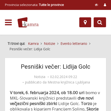
Provincia selezionata:
Tutte le province
Ti trovi qui:
Kamra
Notizie
Evento letterario
Pesniški večer: Lidija Golc
Pesniški večer: Lidija Golc
Notizia
02.02.2024 09:22
pubblicato da
Mestna knjižnica Ljubljana
V torek, 6. februarja 2024, ob 18.00 uri
bomo v
MKL-Slovanski knjižnici predstavili
dve novi
večjezični pesniški zbirki
Lidije Golc.
Torzo
je
oblikovala s kiparjem Francijem Solino,
Skorje