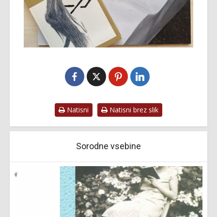
Natisni
Natisni brez slik
Sorodne vsebine