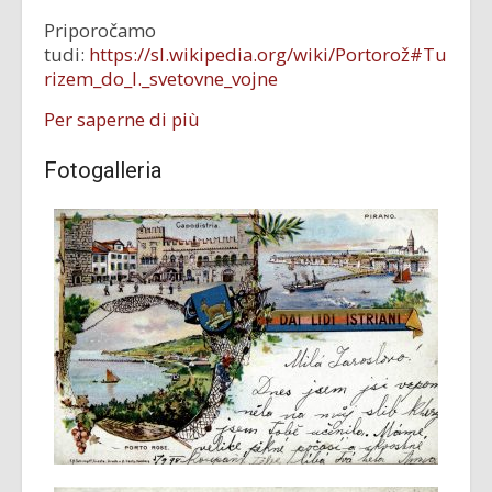
Priporočamo
tudi:
https://sl.wikipedia.org/wiki/Portorož#Tu
rizem_do_I._svetovne_vojne
Per saperne di più
Fotogalleria