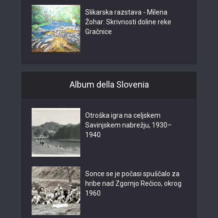
Slikarska razstava - Milena
Žohar: Skrivnosti doline reke
Gračnice
Album della Slovenia
Otroška igra na celjskem
Savinjskem nabrežju, 1930–
1940
Sonce se je počasi spuščalo za
hribe nad Zgornjo Rečico, okrog
1960