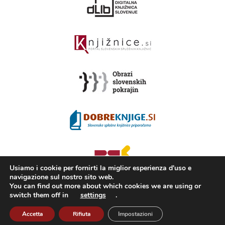
Usiamo i cookie per fornirti la miglior esperienza d'uso e
navigazione sul nostro sito web.
You can find out more about which cookies we are using or
switch them off in
settings
.
2008 - 2026 ©
KAMRA
, Production: TrueCAD d.o.o.
Accetta
Rifiuta
Impostazioni
Cos’è Kamra
Condizioni di utilizzo
ISSN 2350-5559