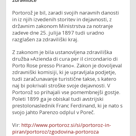
Portorož je bil, zaradi svojih naravnih danosti
in iz njih izvedenih storitev in dejavnosti, z
državnim zakonom Ministrstva za notranje
zadeve dne 25. julija 1897 tudi uradno
razglašen za zdraviliški kraj.
Z zakonom je bila ustanovljena zdraviliška
družba »Azienda di cura per il circondario di
Porto Rose presso Pirano«. Zakon je dovoljeval
zdravniški komisiji, ki je upravljala podjetje,
tudi zaračunavanje turistične takse, s katero
naj bi pokrivali stroške svoje dejavnosti. V
Portorož so prihajali vse pomembnejši gostje.
Poleti 1899 ga je obiskal tudi avstrijski
prestolonaslednik Franc Ferdinand, ki je nato s
svojo jahto Parenzo odplul v Poreč.
Vir:
http://www.portoroz.si/si/portoroz-in-
piran/portoroz/zgodovina-portoroza