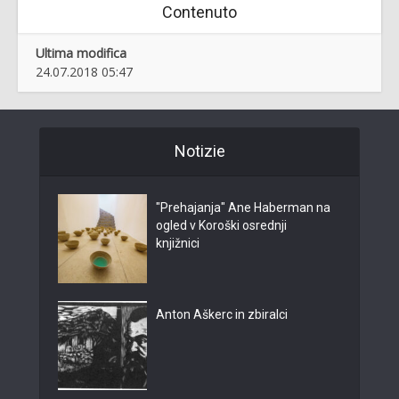
Contenuto
Ultima modifica
24.07.2018 05:47
Notizie
"Prehajanja" Ane Haberman na
ogled v Koroški osrednji
knjižnici
Anton Aškerc in zbiralci