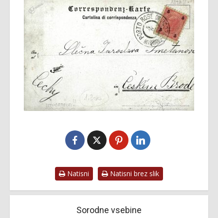
Natisni
Natisni brez slik
Sorodne vsebine