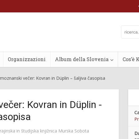
Organizzazioni
Album della Slovenia
Cos’è 
domoznanski večer: Kovran in Düplin – šaljiva časopisa
večer: Kovran in Düplin -
Ca
časopisa
Pr
rajinska in študijska knjižnica Murska Sobota
Da