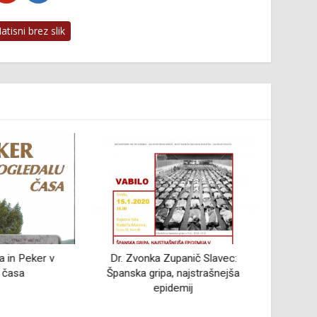
tisni brez slik
 in Peker v
Dr. Zvonka Zupanič Slavec:
Pre
 časa
Španska gripa, najstrašnejša
epidemij