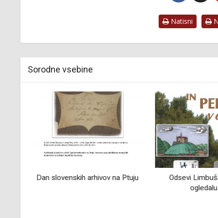
Natisni
Na
Sorodne vsebine
bna
Dan slovenskih arhivov na Ptuju
Odsevi Limbuša
ogledalu