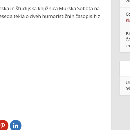
20
jinska in študijska knjižnica Murska Sobota na
Co
eseda tekla o dveh humorističnih časopisih z
Kl
Pa
ČA
kn
Ul
09