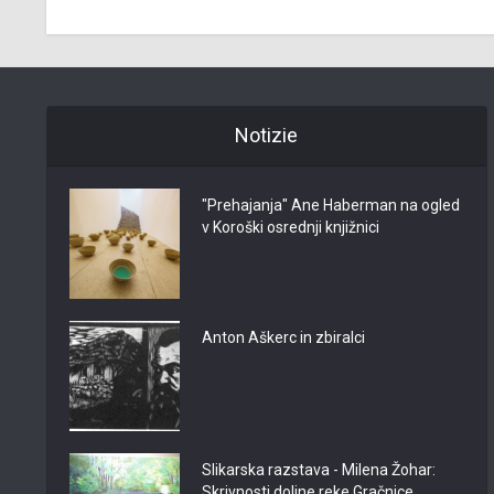
Notizie
"Prehajanja" Ane Haberman na ogled
v Koroški osrednji knjižnici
Anton Aškerc in zbiralci
Slikarska razstava - Milena Žohar:
Skrivnosti doline reke Gračnice