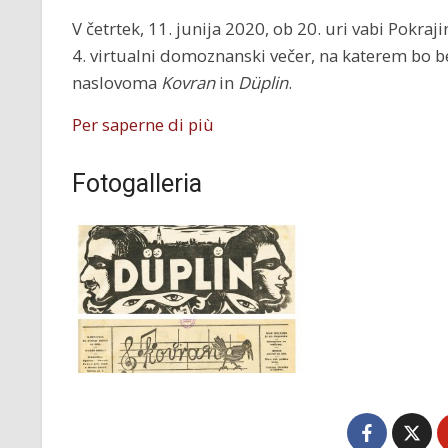
V četrtek, 11. junija 2020, ob 20. uri vabi Pokra
4. virtualni domoznanski večer, na katerem bo b
naslovoma
Kovran
in
Düplin
.
Per saperne di più
Fotogalleria