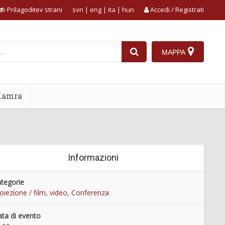
Prilagoditev strani
svn
|
eng
|
ita
|
hun
Accedi / Registrati
MAPPA
Kamra
Informazioni
tegorie
oiezione / film, video
,
Conferenza
ta di evento