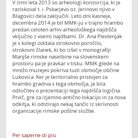
V zimi leta 2013 so arheologi konzorcija, ki je
raziskoval t. i. Pskarjevo oz. Jerinovo njivo v
Blagovici dela zaključili. Leto dni kasneje,
decembra 2014 je bil MMK-ju v trajno hrambo
predan celoten arhiv arheološkega najdišča
vključno z vsemi najdbami. Dr. Ana Plestenjak
je s kolegi oddala strokovno poročilo,
strokovni članek, ki bo izšel v monografiji
Manjše rimske naselbine na slovenskem
prostoru pa je pravkar v tisku. MMK glede na
mrežo muzejev pokriva tudi območje občine
Lukovica. Ker je teritorialno pristojen za
hrambo gradiva s tega območja, je bila
odločitev o prezentaciji tega najdišča logična.
Prvič, gre za izjemno antično lokacijo in za nova
odkitja, ki odstirajo nekaj tančic iz skrivnosti
organizacije rimske poštne službe.
Per saperne di più