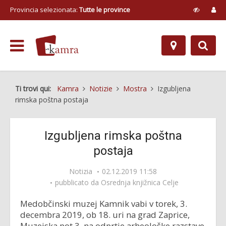
Provincia selezionata:
Tutte le province
Ti trovi qui:
Kamra
Notizie
Mostra
Izgubljena
rimska poštna postaja
Izgubljena rimska poštna
postaja
Notizia
02.12.2019 11:58
pubblicato da
Osrednja knjižnica Celje
Medobčinski muzej Kamnik vabi v torek, 3.
decembra 2019, ob 18. uri na grad Zaprice,
Muzejska pot 3, na odprtje arheološke razstave