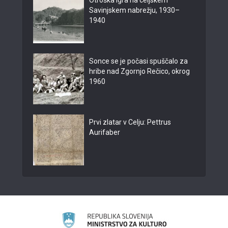
Otroška igra na celjskem
Savinjskem nabrežju, 1930–
1940
Sonce se je počasi spuščalo za
hribe nad Zgornjo Rečico, okrog
1960
Prvi zlatar v Celju: Pettrus
Aurifaber