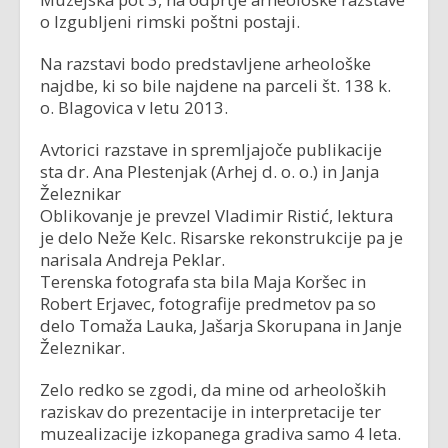
o Izgubljeni rimski poštni postaji.
Na razstavi bodo predstavljene arheološke
najdbe, ki so bile najdene na parceli št. 138 k.
o. Blagovica v letu 2013.
Avtorici razstave in spremljajoče publikacije
sta dr. Ana Plestenjak (Arhej d. o. o.) in Janja
Železnikar
Oblikovanje je prevzel Vladimir Ristić, lektura
je delo Neže Kelc. Risarske rekonstrukcije pa je
narisala Andreja Peklar.
Terenska fotografa sta bila Maja Koršec in
Robert Erjavec, fotografije predmetov pa so
delo Tomaža Lauka, Jašarja Skorupana in Janje
Železnikar.
Zelo redko se zgodi, da mine od arheoloških
raziskav do prezentacije in interpretacije ter
muzealizacije izkopanega gradiva samo 4 leta.