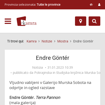
Provincia selezionata:
Tutte le province
Ti trovi qui:
Kamra
Notizie
Mostra
Endre Göntér
Endre Göntér
Notizia
31.01.2023 10:39
pubblicato da
Pokrajinska in študijska knjižnica Murska Sobo
Vljudno vabljeni v Galerijo Murska Sobota na
odprtje in ogled razstave
Endre Göntér.
Terra Pannon
(mala galerija)