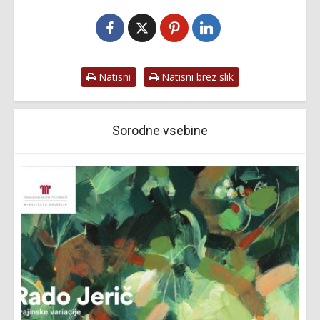
Natisni
Natisni brez slik
Sorodne vsebine