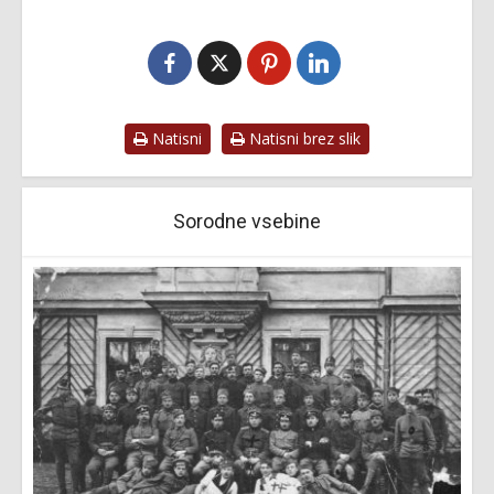
Natisni
Natisni brez slik
Sorodne vsebine