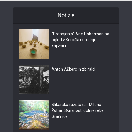
Notizie
"Prehajanja" Ane Haberman na
ogled v Koroški osrednji
knjižnici
Anton Aškerc in zbiralci
Slikarska razstava - Milena
Žohar: Skrivnosti doline reke
Gračnice