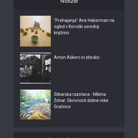
Notizie
"Prehajanja" Ane Haberman na
ogled v Koroški osrednji
knjižnici
Anton Aškerc in zbiralci
Slikarska razstava - Milena
Žohar: Skrivnosti doline reke
Gračnice