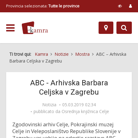
Provincia selezionata:
Tutte le province
Ti trovi qui:
Kamra
Notizie
Mostra
ABC – Arhivska
Barbara Celjska v Zagrebu
ABC - Arhivska Barbara
Celjska v Zagrebu
Notizia
05.03.2019 02:34
pubblicato da
Osrednja knjižnica Celje
Zgodovinski arhiv Celje, Pokrajinski muzej
Celje in Veleposlaništvo Republike Slovenije v
Zagrebu vas vabijo na odprtje razstave ABC –