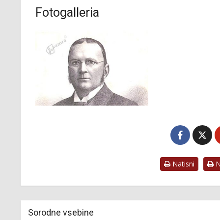
Fotogalleria
Natisni
Na
Sorodne vsebine