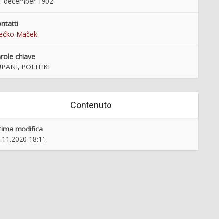
. december 1902
ntatti
rečko Maček
role chiave
PANI, POLITIKI
Contenuto
tima modifica
.11.2020 18:11