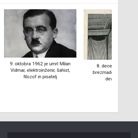
je umrl Milan
2. d
8. december - praznik
ženir, šahist,
Jožef I.
brezmadežnega spočetja
pisatelj
device Marije