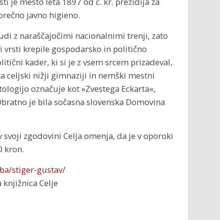
i je mesto leta 1897 od c. kr. prezidija za
orečno javno higieno.
di z naraščajočimi nacionalnimi trenji, zato
 vrsti krepile gospodarsko in politično
itični kader, ki si je z vsem srcem prizadeval,
 celjski nižji gimnaziji in nemški mestni
ologijo označuje kot »Zvestega Eckarta«,
 Obratno je bila sočasna slovenska Domovina
 svoji zgodovini Celja omenja, da je v oporoki
 kron.
ba/stiger-gustav/
 knjižnica Celje