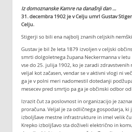
Iz domoznanske Kamre na današnji dan …
31. decembra 1902 je v Celju umrl
Gustav Stiger
Celju.
Stigerji so bili ena najbolj znanih celjskih nemšk
Gustav je bil že leta 1879 izvoljen v celjski obč
smrti dolgoletnega župana Neckermanna v letu 1
vse do 25. julija 1902, ko je zaradi zdravstvenih
veljal kot začasen, vendar se v aktivni vlogi ni ve
ga je v polni meri nadomestil dotedanji podžupa
mesecev pred smrtjo pa ga je občinski odbor od
Izrazit čut za poslovnost in organizacijo je zaz
proračuna. Veljal je za odličnega gospodarja, ki
izboljšave mestne infrastrukture in imel velik ču
Krepko izboljšavo sta doživeli električno in ko