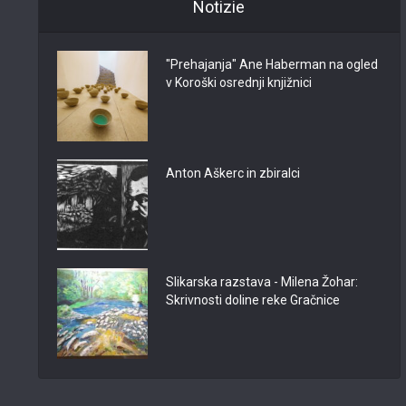
Notizie
"Prehajanja" Ane Haberman na ogled
v Koroški osrednji knjižnici
Anton Aškerc in zbiralci
Slikarska razstava - Milena Žohar:
Skrivnosti doline reke Gračnice