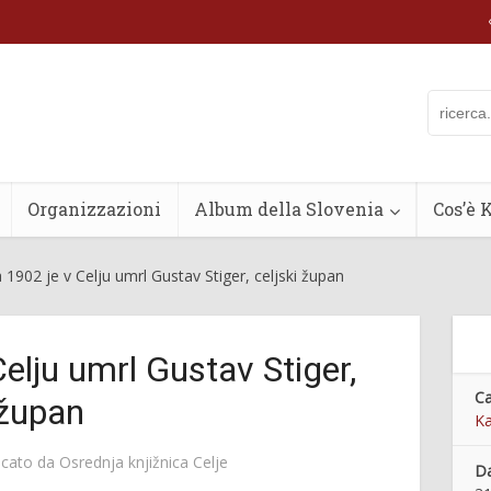
Organizzazioni
Album della Slovenia
Cos’è 
1902 je v Celju umrl Gustav Stiger, celjski župan
elju umrl Gustav Stiger,
Ca
 župan
Ka
icato da
Osrednja knjižnica Celje
Da