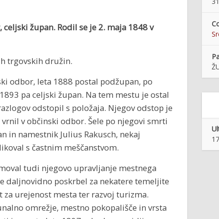
31
Co
, celjski župan. Rodil se je
2. maja 1848 v
S
Pa
ih trgovskih družin.
ŽU
inski odbor, leta 1888 postal podžupan, po
893 pa celjski župan. Na tem mestu je ostal
 razlogov odstopil s položaja. Njegov odstop je
č vrnil v občinski odbor. Šele po njegovi smrti
Ul
n in namestnik Julius Rakusch, nekaj
17
likoval s častnim meščanstvom.
namoval tudi njegovo upravljanje mestnega
 je daljnovidno poskrbel za nekatere temeljite
t za urejenost mesta ter razvoj turizma.
munalno omrežje, mestno pokopališče in vrsta