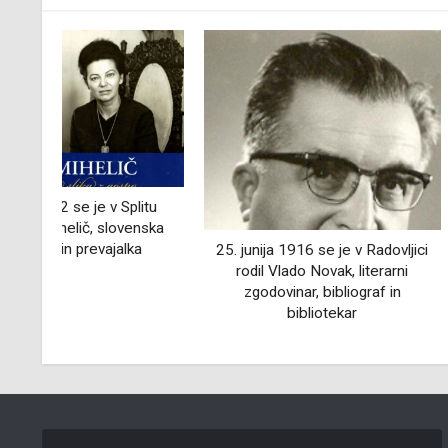
itu
9. oktobra 1962 
nska
Vidmar, elektroin
filozof in 
25. junija 1916 se je v Radovljici
rodil Vlado Novak, literarni
zgodovinar, bibliograf in
bibliotekar