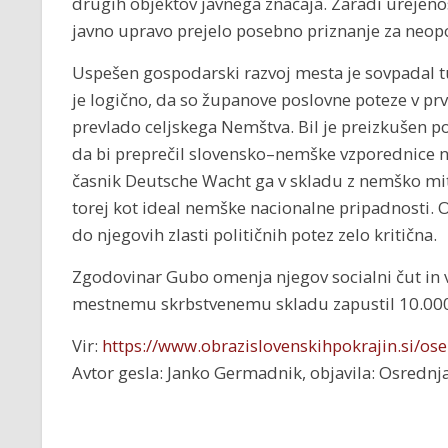
drugih objektov javnega značaja. Zaradi urejenost
javno upravo prejelo posebno priznanje za neop
Uspešen gospodarski razvoj mesta je sovpadal tu
je logično, da so županove poslovne poteze v prvi
prevlado celjskega Nemštva. Bil je preizkušen pol
da bi preprečil slovensko–nemške vzporednice na
časnik Deutsche Wacht ga v skladu z nemško mit
torej kot ideal nemške nacionalne pripadnosti.
do njegovih zlasti političnih potez zelo kritična.
Zgodovinar Gubo omenja njegov socialni čut in v
mestnemu skrbstvenemu skladu zapustil 10.000
Vir:
https://www.obrazislovenskihpokrajin.si/ose
Avtor gesla: Janko Germadnik, objavila: Osrednja