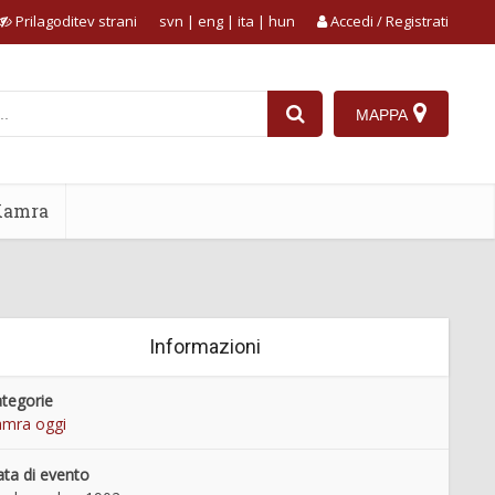
Prilagoditev strani
svn
|
eng
|
ita
|
hun
Accedi / Registrati
MAPPA
Kamra
Informazioni
tegorie
mra oggi
ta di evento