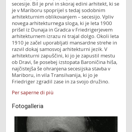
secesije. Bil je prvi in skoraj edini arhitekt, ki se
je v Mariboru spoprijel s tedaj sodobnim
arhitekturnim oblikovanjem – secesijo. Vpliv
novega arhitekturnega sloga, ki je leta 1900
prišel iz Dunaja in Gradca v Friedrigerjevem
arhitekturnem izrazu ni trajal dolgo. Okoli leta
1910 je začel uporabljati mansardne strehe in
razvil dokaj samosvoj arhitekturni jezik. V
arhitekturni zapuščini, ki jo je zapustil mestu
ob Dravi, še posebej izstopata Baroničina hiša,
najčistejša še ohranjena secesijska stavba v
Mariboru, in vila Transilvanija, ki jo je
Friedriger zgradil zase in za svojo družino.
Per saperne di più
Fotogalleria