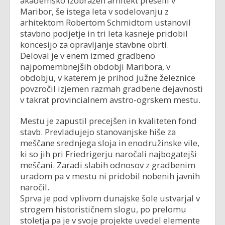
akademsko izobražen arhitekt preselil v
Maribor, še istega leta v sodelovanju z
arhitektom Robertom Schmidtom ustanovil
stavbno podjetje in tri leta kasneje pridobil
koncesijo za opravljanje stavbne obrti.
Deloval je v enem izmed gradbeno
najpomembnejših obdobji Maribora, v
obdobju, v katerem je prihod južne železnice
povzročil izjemen razmah gradbene dejavnosti
v takrat provincialnem avstro-ogrskem mestu.
Mestu je zapustil precejšen in kvaliteten fond
stavb. Prevladujejo stanovanjske hiše za
meščane srednjega sloja in enodružinske vile,
ki so jih pri Friedrigerju naročali najbogatejši
meščani. Zaradi slabih odnosov z gradbenim
uradom pa v mestu ni pridobil nobenih javnih
naročil.
Sprva je pod vplivom dunajske šole ustvarjal v
strogem historističnem slogu, po prelomu
stoletja pa je v svoje projekte uvedel elemente