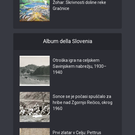
Žohar: Skrivnosti doline reke
Gračnice
Album della Slovenia
Otroška igra na celjskem
Savinjskem nabrežju, 1930–
1940
Sonce se je počasi spuščalo za
hribe nad Zgornjo Rečico, okrog
1960
Prvi zlatar v Celju: Pettrus