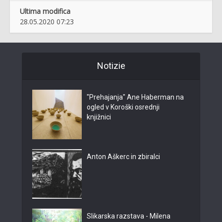
Ultima modifica
28.05.2020 07:23
Notizie
"Prehajanja" Ane Haberman na
ogled v Koroški osrednji
knjižnici
Anton Aškerc in zbiralci
Slikarska razstava - Milena