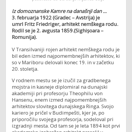
Iz domoznanske Kamre na današnji dan …
3. februarja 1922 (Gradec – Avstrija) je
umrl
Fritz Friedriger, arhitekt nemškega rodu.
Rodil se je
2. avgusta 1859.
(Sighișoara –
Romunija)
.
V Transilvaniji rojen arhitekt nemškega rodu je
bil eden izmed najpomembnejših arhitektov, ki
so v Mariboru delovali konec 19. in v začetku
20. stoletja.
V rodnem mestu se je izučil za gradbenega
mojstra in kasneje diplomiral na dunajski
akademiji pri profesorju Theophilu von
Hansenu, enem izmed najpomembnejših
arhitektov slovitega dunajskega Ringa. Svojo
kariero je pričel v Budimpešti, kjer je, po
priporočilu svojega profesorja, sodeloval pri
izgradnji mesta. Od tam se je leta 1894 kot prvi