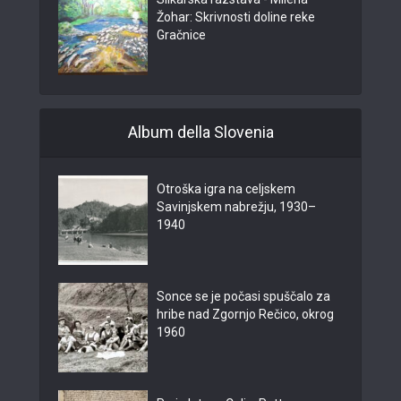
Žohar: Skrivnosti doline reke
Gračnice
Album della Slovenia
Otroška igra na celjskem
Savinjskem nabrežju, 1930–
1940
Sonce se je počasi spuščalo za
hribe nad Zgornjo Rečico, okrog
1960