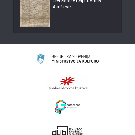
Prvi zlatar v Celju: Pettrus
Aurifaber