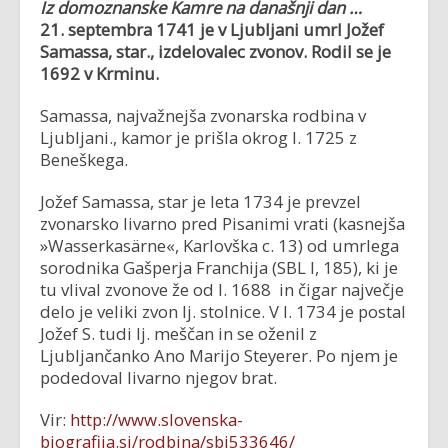
Iz domo
znanske Kamre na današnji dan …
21. septembra 1741 je v Ljubljani umrl Jožef
Samassa, star., izdelovalec zvonov. Rodil
se je
1692 v Krminu.
Samassa, najvažnejša zvonarska rodbina v
Ljubljani., kamor je prišla okrog l. 1725 z
Beneškega.
Jožef Samassa, star je leta 1734 je prevzel
zvonarsko livarno pred Pisanimi vrati (kasnejša
»Wasserkasärne«, Karlovška c. 13) od umrlega
sorodnika Gašperja Franchija (SBL I, 185), ki je
tu vlival zvonove že od l. 1688 in čigar največje
delo je veliki zvon lj. stolnice. V l. 1734 je postal
Jožef S. tudi lj. meščan in se oženil z
Ljubljančanko Ano Marijo Steyerer. Po njem je
podedoval livarno njegov brat.
Vir:
http://www.slovenska-
biografija.si/rodbina/sbi533646/