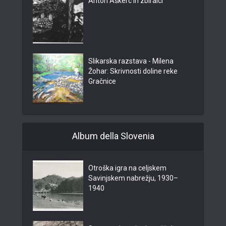
Anton Aškerc in zbiralci
Slikarska razstava - Milena
Žohar: Skrivnosti doline reke
Gračnice
Album della Slovenia
Otroška igra na celjskem
Savinjskem nabrežju, 1930–
1940