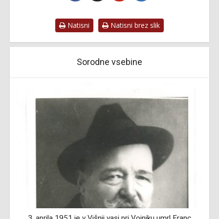
Natisni
Natisni brez slik
Sorodne vsebine
3. aprila 1951 je v Višnji vasi pri Vojniku umrl Franc