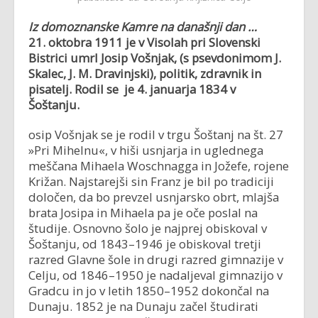
Iz domoznanske Kamre na današnji dan …
21. oktobra 1911 je v Visolah pri Slovenski
Bistrici umrl Josip Vošnjak, (s psevdonimom J.
Skalec, J. M. Dravinjski), politik, zdravnik in
pisatelj. Rodil se je 4. januarja 1834 v
Šoštanju.
osip Vošnjak se je rodil v trgu Šoštanj na št. 27
»Pri Mihelnu«, v hiši usnjarja in uglednega
meščana Mihaela Woschnagga in Jožefe, rojene
Križan. Najstarejši sin Franz je bil po tradiciji
določen, da bo prevzel usnjarsko obrt, mlajša
brata Josipa in Mihaela pa je oče poslal na
študije. Osnovno šolo je najprej obiskoval v
Šoštanju, od 1843–1946 je obiskoval tretji
razred Glavne šole in drugi razred gimnazije v
Celju, od 1846–1950 je nadaljeval gimnazijo v
Gradcu in jo v letih 1850–1952 dokončal na
Dunaju. 1852 je na Dunaju začel študirati