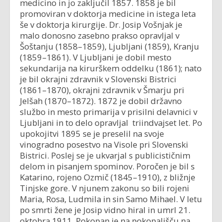
medicino in jo zaključil 1857. 1858 je bil
promoviran v doktorja medicine in istega leta
še v doktorja kirurgije. Dr. Josip Vošnjak je
malo donosno zasebno prakso opravljal v
Šoštanju (1858–1859), Ljubljani (1859), Kranju
(1859–1861). V Ljubljani je dobil mesto
sekundarija na kirurškem oddelku (1861); nato
je bil okrajni zdravnik v Slovenski Bistrici
(1861–1870), okrajni zdravnik v Šmarju pri
Jelšah (1870–1872). 1872 je dobil državno
službo in mesto primarija v prisilni delavnici v
Ljubljani in to delo opravljal triindvajset let. Po
upokojitvi 1895 se je preselil na svoje
vinogradno posestvo na Visole pri Slovenski
Bistrici. Poslej se je ukvarjal s publicističnim
delom in pisanjem spominov. Poročen je bil s
Katarino, rojeno Ozmič (1845–1910), z bližnje
Tinjske gore. V njunem zakonu so bili rojeni
Maria, Rosa, Ludmila in sin Samo Mihael. V letu
po smrti žene je Josip vidno hiral in umrl 21.
oktobra 1911. Pokopan je na pokopališču na