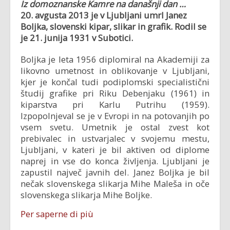
Iz domoznanske Kamre na današnji dan …
20. avgusta 2013 je v Ljubljani umrl Janez
Boljka, slovenski kipar, slikar in grafik. Rodil se
je 21. junija 1931 v Subotici.
Boljka je leta 1956 diplomiral na Akademiji za
likovno umetnost in oblikovanje v Ljubljani,
kjer je končal tudi podiplomski specialistični
študij grafike pri Riku Debenjaku (1961) in
kiparstva pri Karlu Putrihu (1959).
Izpopolnjeval se je v Evropi in na potovanjih po
vsem svetu. Umetnik je ostal zvest kot
prebivalec in ustvarjalec v svojemu mestu,
Ljubljani, v kateri je bil aktiven od diplome
naprej in vse do konca življenja. Ljubljani je
zapustil največ javnih del. Janez Boljka je bil
nečak slovenskega slikarja Mihe Maleša in oče
slovenskega slikarja Mihe Boljke.
Per saperne di più