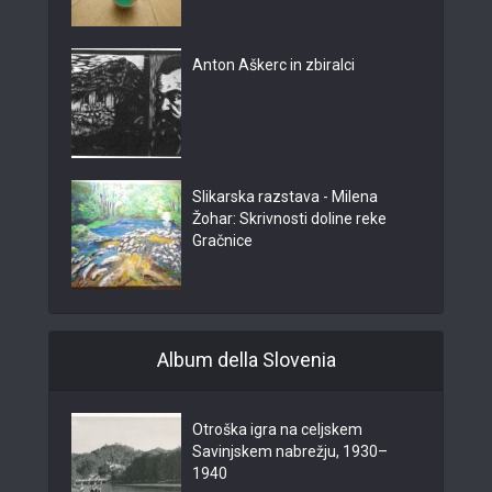
Anton Aškerc in zbiralci
Slikarska razstava - Milena
Žohar: Skrivnosti doline reke
Gračnice
Album della Slovenia
Otroška igra na celjskem
Savinjskem nabrežju, 1930–
1940