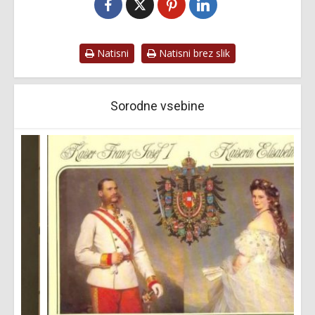
Natisni
Natisni brez slik
Sorodne vsebine