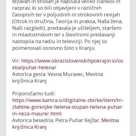
težavah in stiskah je napisala veliko člankov in
razprav, ki so bili objavljeni v različnih
časopisih ter v poljudnih in strokovnih revijah
(Otrok in družina, Teorija in praksa, Naša žena,
Naši razgledi), predavala je učiteljem, staršem
in mladostnikom ter s številnimi predavanji
nastopila na radiu in televiziji. Po njej so
poimenovali osnovno šolo v Kranju.
Vir:
https://www.obrazislovenskihpokrajin.si/os
eba/puhar-helena/
Avtorica gesla: Vesna Muravec, Mestna
knjižnica Kranj
Priporočamo tudi:
https://www.kamra.si/digitalne-zbirke/item/tri-
zlahtne-gorenjke-helena-stupan-helena-puhar-
in-neza-maurer.html
Avtorica besedila: Petra Puhar Kejžar,
Mestna
knjižnica Kranj