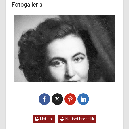
Fotogalleria
Natisni
Natisni brez slik