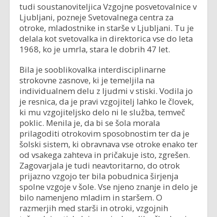
tudi soustanoviteljica Vzgojne posvetovalnice v
Ljubljani, pozneje Svetovalnega centra za
otroke, mladostnike in starše v Ljubljani. Tu je
delala kot svetovalka in direktorica vse do leta
1968, ko je umrla, stara le dobrih 47 let.
Bila je sooblikovalka interdisciplinarne
strokovne zasnove, ki je temeljila na
individualnem delu z ljudmi v stiski. Vodila jo
je resnica, da je pravi vzgojitelj lahko le človek,
ki mu vzgojiteljsko delo ni le služba, temveč
poklic. Menila je, da bi se šola morala
prilagoditi otrokovim sposobnostim ter da je
šolski sistem, ki obravnava vse otroke enako ter
od vsakega zahteva in pričakuje isto, zgrešen.
Zagovarjala je tudi neavtoritarno, do otrok
prijazno vzgojo ter bila pobudnica širjenja
spolne vzgoje v šole. Vse njeno znanje in delo je
bilo namenjeno mladim in staršem. O
razmerjih med starši in otroki, vzgojnih