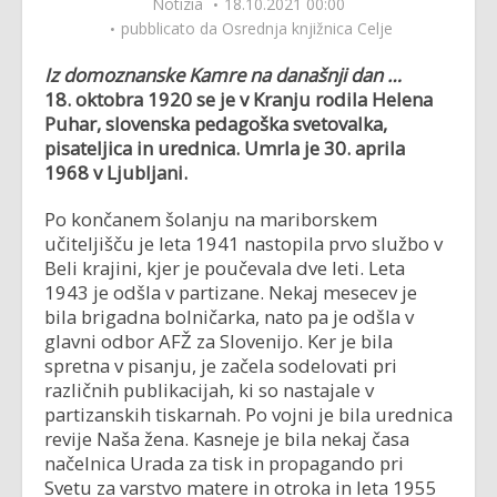
Notizia
18.10.2021 00:00
pubblicato da
Osrednja knjižnica Celje
Iz domoznanske Kamre na današnji dan …
18. oktobra 1920 se je v Kranju rodila Helena
Puhar, slovenska pedagoška svetovalka,
pisateljica in urednica
. Umrla je 30. aprila
1968 v Ljubljani.
Po končanem šolanju na mariborskem
učiteljišču je leta 1941 nastopila prvo službo v
Beli krajini, kjer je poučevala dve leti. Leta
1943 je odšla v partizane. Nekaj mesecev je
bila brigadna bolničarka, nato pa je odšla v
glavni odbor AFŽ za Slovenijo. Ker je bila
spretna v pisanju, je začela sodelovati pri
različnih publikacijah, ki so nastajale v
partizanskih tiskarnah. Po vojni je bila urednica
revije Naša žena. Kasneje je bila nekaj časa
načelnica Urada za tisk in propagando pri
Svetu za varstvo matere in otroka in leta 1955