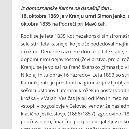
Iz domoznanske Kamre na današnji dan …
18. oktobra 1869 je v Kranju umrl Simon Jenko, sl
oktobra 1835 na Podreči pri Mavčičah.
Rodil se je leta 1835 kot nezakonski sin siromašn
šele štiri leta kasneje, ko je oče podedoval majhn
družino. Denarne razmere doma so bile slabe, zat
dopolnilnimi dejavnostmi (čevljarstvo, preja, ro
Kranju se je vpisal na frančiškansko gimnazijo v
Nikolaj in tu opravil 6 razredov. Leta 1853 so st
Kamnik, zato je prestopil na gimnazijo v Ljublj
sošolci ustanovil literarni krožek in postal vodi
krožka – v Vajah. Ves čas je bil odličen in med n
vstopil v bogoslovje v Celovec, vendar že naslednj
klasično jezikoslovje (1856/1857), zgodovino (185
poučevanjem, finančno podporo prijateljev in ko