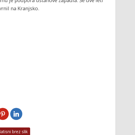
 mu je podpora ustanove zapadla. Še dve leti
vrnil na Kranjsko.
tisni brez slik