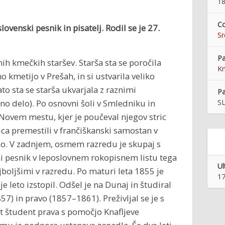
18
Co
ovenski pesnik in pisatelj. Rodil se je 27.
S
Pa
ih kmečkih staršev. Starša sta se poročila
Kn
o kmetijo v Prešah, in si ustvarila veliko
o sta se starša ukvarjala z raznimi
Pa
čno delo). Po osnovni šoli v Smledniku in
SL
 Novem mestu, kjer je poučeval njegov stric
rica premestili v frančiškanski samostan v
ano. V zadnjem, osmem razredu je skupaj s
lni pesnik v leposlovnem rokopisnem listu tega
Ul
ajboljšimi v razredu. Po maturi leta 1855 je
17
e leto izstopil. Odšel je na Dunaj in študiral
7) in pravo (1857–1861). Preživljal se je s
t študent prava s pomočjo Knafljeve