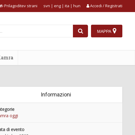
Prilagoditev strani
svn
|
eng
|
ita
|
hun
Accedi / Registrati
MAPPA
Kamra
Informazioni
tegorie
mra oggi
ta di evento