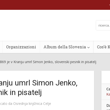
Organizzazioni
Album della Slovenia
Cos’è 
869 je v Kranju umrl Simon Jenko, slovenski pesnik in pisatelj
ranju umrl Simon Jenko,
Ca
ik in pisatelj
Ka
icato da
Osrednja knjižnica Celje
Da