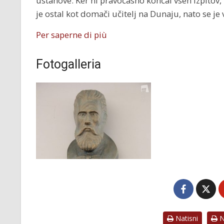
ustanove. Ker ni pravočasno končal vseh izpitov,
je ostal kot domači učitelj na Dunaju, nato se je 
Per saperne di più
Fotogalleria
Natisni
Na