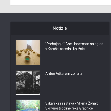
Notizie
"Prehajanja" Ane Haberman na ogled
v Koroški osrednji knjižnici
Anton Aškerc in zbiralci
Slikarska razstava - Milena Žohar:
Skrivnosti doline reke Gračnice