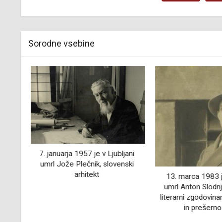
Sorodne vsebine
jani
17. november 185
ski
koncesije za proi
v Što
13. marca 1983 je v Ljubljani
umrl Anton Slodnjak, slovenski
literarni zgodovinar, kritik, pisatelj
in prešernoslovec