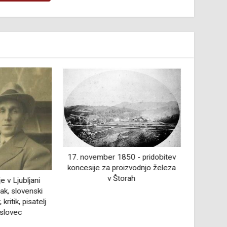
0 - pridobitev
23. januarja 1987 je v Ljubljani
18. okt
zvodnjo železa
umrl Gregor Strniša, slovenski
rodila 
rah
pesnik, dramatik in tekstopisec
ped
pi