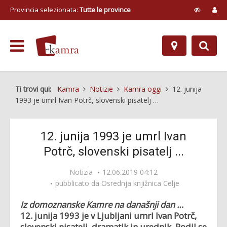
Provincia selezionata:
Tutte le province
Ti trovi qui:
Kamra
Notizie
Kamra oggi
12. junija
1993 je umrl Ivan Potrč, slovenski pisatelj …
12. junija 1993 je umrl Ivan
Potrč, slovenski pisatelj ...
Notizia
12.06.2019 04:12
pubblicato da
Osrednja knjižnica Celje
Iz domoznanske Kamre na današnji dan …
12. junija 1993 je v Ljubljani umrl Ivan Potrč,
slovenski pisatelj, dramatik in urednik. Rodil se