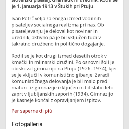
je 1. januarja 1913 v Štukih pri Ptuju
.
Ivan Potrč velja za enega izmed vodilnih
pisateljev socialnega realizma pri nas. Ob
pisateljevanju je deloval kot novinar in
urednik, aktivno pa je bil vključen tudi v
takratno družbeno in politično dogajanje.
Rodil se je kot drugi izmed desetih otrok v
kmečki in mlinarski družini. Po osnovni šoli je
obiskoval gimnazijo na Ptuju (1926–1934), kjer
se je vključil v komunistično gibanje. Zaradi
komunističnega delovanja je bil malo pred
maturo iz gimnazije izključen in bil slabo leto
zaprt v ljubljanskih zaporih (1934). Gimnazijo
je kasneje končal z opravljanjem izpitov.
Per saperne di più
Fotogalleria