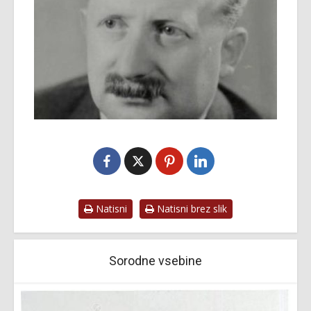
Natisni
Natisni brez slik
Sorodne vsebine