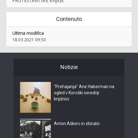
PROTESTANTSKE KNJIGE
Contenuto
Ultima modifica
18.03.2021 09:50
Notizie
"Prehajanja" Ane Haberman na
ogled v Koroški osrednji
knjižnici
Anton Aškerc in zbiralci