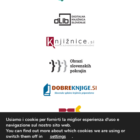
Usiamo i cookie per fornirti la miglior esperienza d'uso e
navigazione sul nostro sito web.
You can find out more about which cookies we are using or
switch them off in
settings
.
2008 - 2026 ©
KAMRA
, Production: TrueCAD d.o.o.