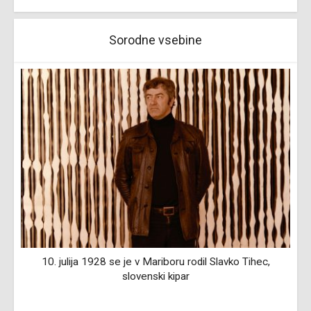
Sorodne vsebine
10. julija 1928 se je v Mariboru rodil Slavko Tihec,
slovenski kipar