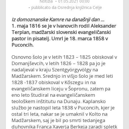
Notizia
01.05.2021 00:00
pubblicato da
Osrednja knjižnica Celje
Iz domoznanske Kamre na današnji dan …
1. maja 1816 se je v Ivanovcih rodil
Aleksander
Terplan, madžarski slovenski evangeličanski
pastor in pisatelj. Umrl je 18. marca 1858 v
Puconcih.
Osnovno šolo je v letih 1823 – 1825 obiskoval v
Domanjševcih, v letih 1826 – 1828 pa jo je
nadaljeval v kraju Szentgyörgyvölgy na
Madžarskem. Srednjo in višjo šolo je med leti
1828 -1837 obiskoval v Kőszegu in na
evangeličanskem liceju v Šopronu, zatem pa
eno leto študiral na evangeličanskem
teološkem inštitutu na Dunaju. Kaplansko
službo je nastopil leta 1838 v Puconcih, kjer je
ostal tri leta, nakar se je umaknil v Kolto na
Madžarskem, saj je bil po smrti tedanjega
duhovnika Franca Xaverja Berkeja zaradi spletk