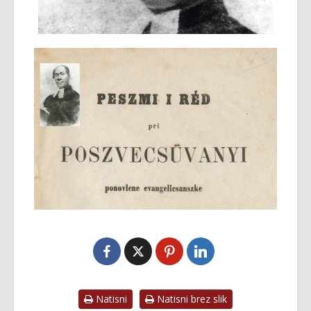
Natisni
Natisni brez slik