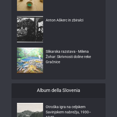
Anton Aškerc in zbiralci
Slikarska razstava - Milena
Žohar: Skrivnosti doline reke
Gračnice
Album della Slovenia
Otroška igra na celjskem
Savinjskem nabrežju, 1930–