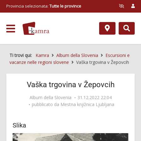
Provincia selezionata:
Tutte le province
Ti trovi qui:
Kamra
Album della Slovenia
Escursioni e
vacanze nelle regioni slovene
Vaška trgovina v Žepovcih
Vaška trgovina v Žepovcih
Album della Slovenia
31.12.2022 22:04
pubblicato da
Mestna knjižnica Ljubljana
Slika