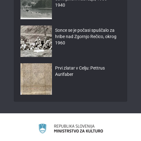
1940
Sonce se je počasi spuščalo za
hribe nad Zgornjo Rečico, okrog
1960
Prvi zlatar v Celju: Pettrus
Aurifaber