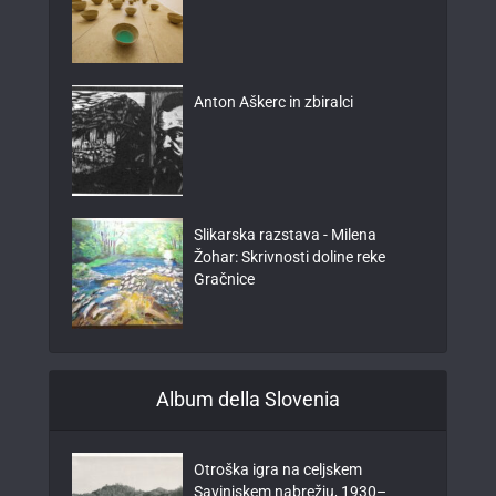
Anton Aškerc in zbiralci
Slikarska razstava - Milena
Žohar: Skrivnosti doline reke
Gračnice
Album della Slovenia
Otroška igra na celjskem
Savinjskem nabrežju, 1930–