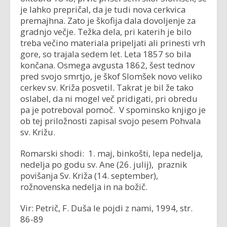
je lahko prepričal, da je tudi nova cerkvica
premajhna. Zato je škofija dala dovoljenje za
gradnjo večje. Težka dela, pri katerih je bilo
treba večino materiala pripeljati ali prinesti vrh
gore, so trajala sedem let. Leta 1857 so bila
končana. Osmega avgusta 1862, šest tednov
pred svojo smrtjo, je škof Slomšek novo veliko
cerkev sv. Križa posvetil. Takrat je bil že tako
oslabel, da ni mogel več pridigati, pri obredu
pa je potreboval pomoč. V spominsko knjigo je
ob tej priložnosti zapisal svojo pesem Pohvala
sv. Križu.
Romarski shodi: 1. maj, binkošti, lepa nedelja,
nedelja po godu sv. Ane (26. julij), praznik
povišanja Sv. Križa (14. september),
rožnovenska nedelja in na božič.
Vir: Petrič, F. Duša le pojdi z nami, 1994, str.
86-89