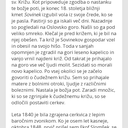
sv. Križu. Kot pripoveduje zgodba o nastanku
te božje poti, je konec 18. stoletja bližnji
kmet
Sovinek
izgubil vola iz svoje črede, ko se
je pasla. Pastirji so ga iskali več dni. Nazadnje
so pogledali na Oslovsko goro. Našli so ga pod
veliko smreko. Klečal je pred križem, ki je bil na
njej obešen. Ta križ je Sovinekov gospodar vzel
in obesil na svojo hišo. Toda v sanjah
opomnjen je zgradil na gori leseno kapelico in
vanjo vrnil najdeni križ. Od takrat je prihajalo
na goro vse več ljudi molit. Sezidati so morali
novo kapelico. Po vsej okolici se je začelo
govoriti o čudežnem križu. Sem so prihajale
matere z bolnimi otroki, ljudje z različnimi
boleznimi. Nastala je božja pot. Zaradi množic,
ki so se zgrinjale k čudežnemu križu, so se
odločili postaviti cerkev.
Leta 1840 je bila zgrajena cerkvica z lepim
baročnim zvonikom. Ko je osem let kasneje,
oktobra 1848, prvič prišel sem škof Slomšek, se