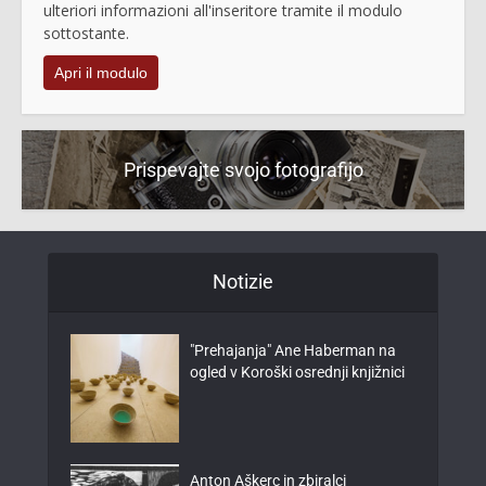
ulteriori informazioni all'inseritore tramite il modulo
sottostante.
Apri il modulo
Prispevajte svojo fotografijo
Notizie
"Prehajanja" Ane Haberman na
ogled v Koroški osrednji knjižnici
Anton Aškerc in zbiralci