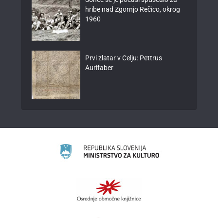
hribe nad Zgornjo Rečico, okrog
1960
Prvi zlatar v Celju: Pettrus
Aurifaber