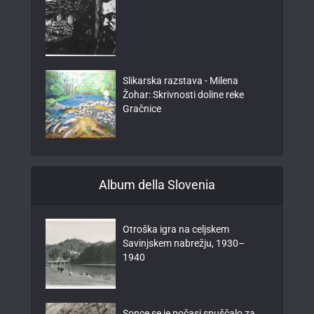
Slikarska razstava - Milena
Žohar: Skrivnosti doline reke
Gračnice
Album della Slovenia
Otroška igra na celjskem
Savinjskem nabrežju, 1930–
1940
Sonce se je počasi spuščalo za