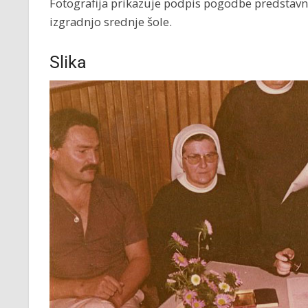
Fotografija prikazuje podpis pogodbe predstavnik
izgradnjo srednje šole.
Slika