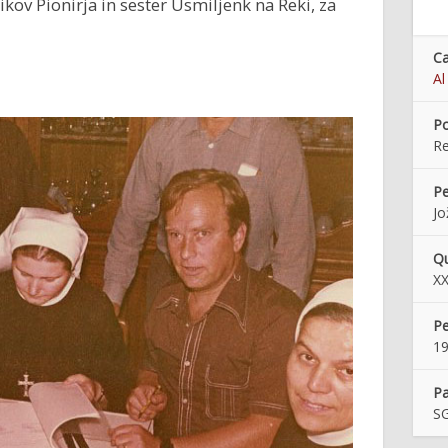
ov Pionirja in sester Usmiljenk na Reki, za
Ca
Al
Po
R
Pe
Jo
Qu
XX
Pe
1
Pa
SG