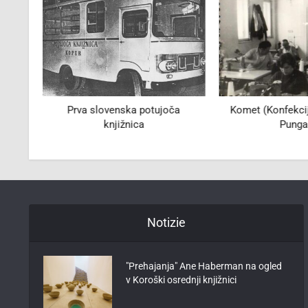
 trgu
Prva slovenska potujoča
Komet (Konfekcij
knjižnica
Punga
Notizie
"Prehajanja" Ane Haberman na ogled
v Koroški osrednji knjižnici