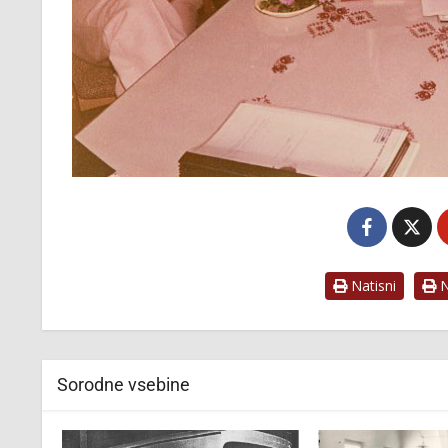
Natisni
Na
Sorodne vsebine