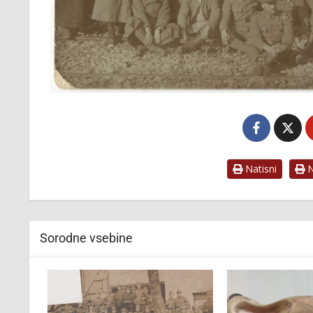
Natisni
Na
Sorodne vsebine