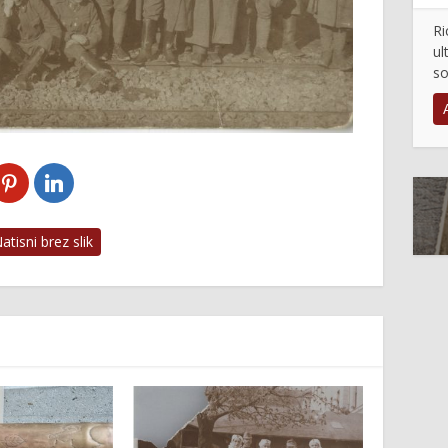
Ri
ul
so
tisni brez slik