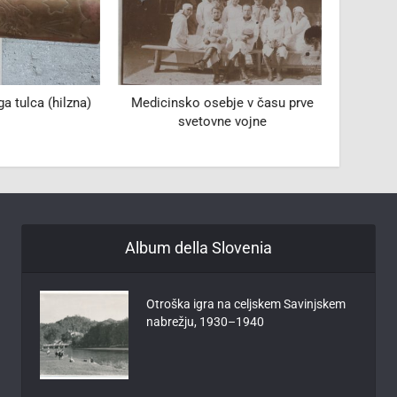
 tulca (hilzna)
Medicinsko osebje v času prve
Avstrij
svetovne vojne
Album della Slovenia
Otroška igra na celjskem Savinjskem
nabrežju, 1930–1940