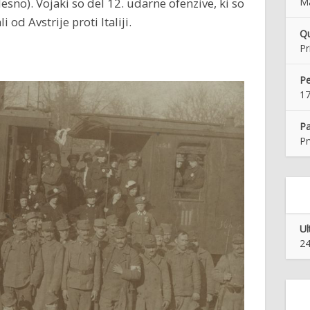
desno). Vojaki so del 12. udarne ofenzive, ki so
Ma
i od Avstrije proti Italiji.
Qu
Pr
Pe
17
Pa
Pr
Ul
24