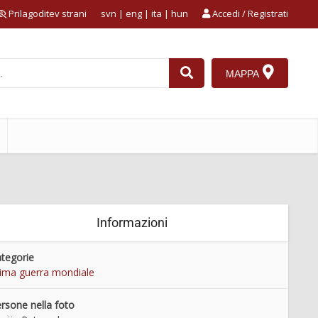
Prilagoditev strani
svn
|
eng
|
ita
|
hun
Accedi / Registrati
MAPPA
Informazioni
tegorie
ima guerra mondiale
rsone nella foto