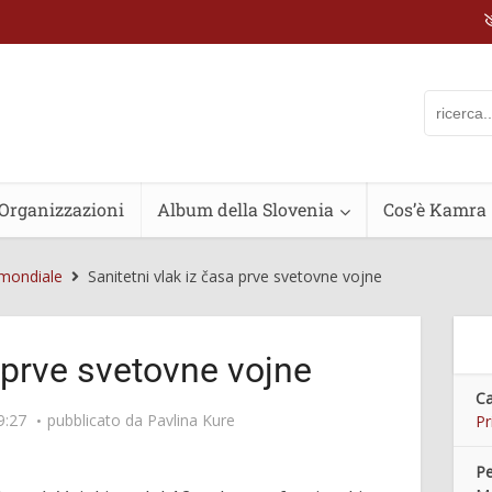
Organizzazioni
Album della Slovenia
Cos’è Kamra
 mondiale
Sanitetni vlak iz časa prve svetovne vojne
a prve svetovne vojne
Ca
9:27
pubblicato da
Pavlina Kure
Pr
Pe