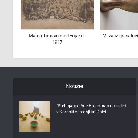
ju"
Matija Tomšič med vojaki l.
Vaza iz granatnega
1917
Notizie
"Prehajanja" Ane Haberman na ogled
v Koroški osrednji knjižnici