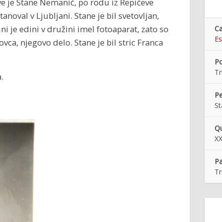
 leve je Stane Nemanič, po rodu iz Repičeve
tanoval v Ljubljani. Stane je bil svetovljan,
ojni je edini v družini imel fotoaparat, zato so
Ca
Es
vca, njegovo delo. Stane je bil stric Franca
Po
Tr
.
Pe
S
Qu
XX
Pa
Tr