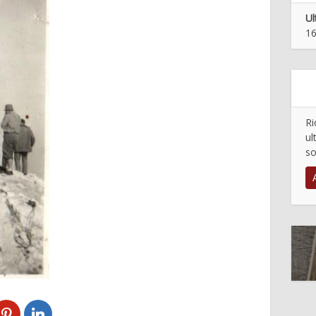
Ul
16
Ri
ul
so