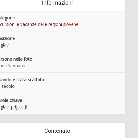
Informazioni
tegorie
cursioni e vacanze nelle regioni slovene
sizione
iglav
rsone nella foto
tane Nemanič
ando è stata scattata
 secolo
role chiave
iglav, prijatelji
Contenuto