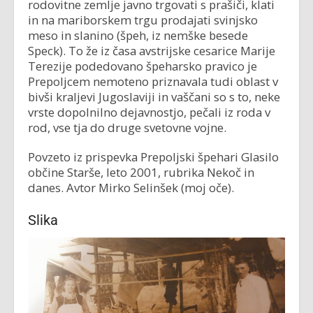
rodovitne zemlje javno trgovati s prašiči, klati
in na mariborskem trgu prodajati svinjsko
meso in slanino (špeh, iz nemške besede
Speck). To že iz časa avstrijske cesarice Marije
Terezije podedovano špeharsko pravico je
Prepoljcem nemoteno priznavala tudi oblast v
bivši kraljevi Jugoslaviji in vaščani so s to, neke
vrste dopolnilno dejavnostjo, pečali iz roda v
rod, vse tja do druge svetovne vojne.
Povzeto iz prispevka Prepoljski špehari Glasilo
občine Starše, leto 2001, rubrika Nekoč in
danes. Avtor Mirko Selinšek (moj oče).
Slika