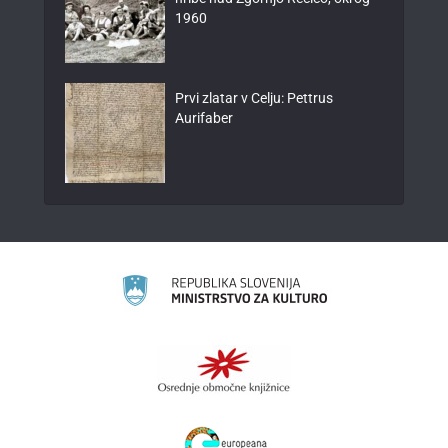
1960
Prvi zlatar v Celju: Pettrus
Aurifaber