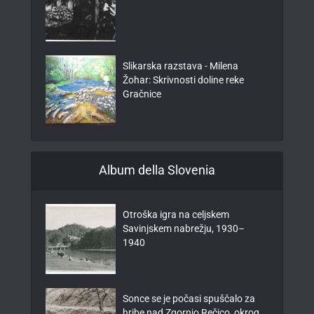
Slikarska razstava - Milena
Žohar: Skrivnosti doline reke
Gračnice
Album della Slovenia
Otroška igra na celjskem
Savinjskem nabrežju, 1930–
1940
Sonce se je počasi spuščalo za
hribe nad Zgornjo Rečico, okrog