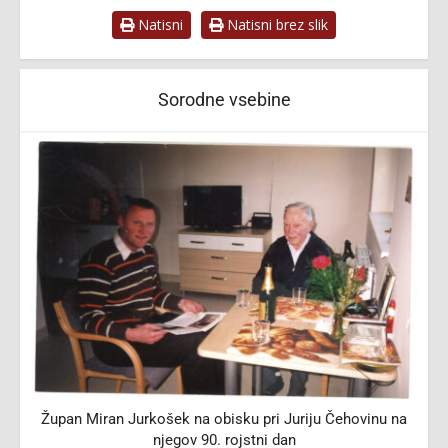
Natisni
Natisni brez slik
Sorodne vsebine
Župan Miran Jurkošek na obisku pri Juriju Čehovinu na
njegov 90. rojstni dan