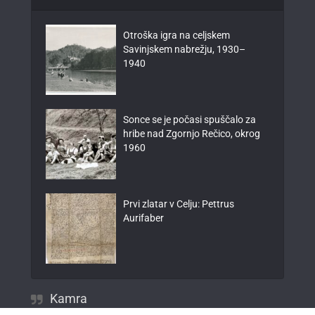
Otroška igra na celjskem
Savinjskem nabrežju, 1930–
1940
Sonce se je počasi spuščalo za
hribe nad Zgornjo Rečico, okrog
1960
Prvi zlatar v Celju: Pettrus
Aurifaber
Kamra