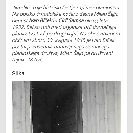
Na sliki: Trije bistriški fantje zapisani planinstvu.
Na obisku črnodolske koče: z desne
Milan Šajn
,
dentist
Ivan Biček
in
Ciril Samsa
okrog leta
1932. Bili so tudi med organizatorji domačega
planinstva tudi po drugi vojni. Na obnovitvenem
občnem zboru 30. avgusta 1945 je Ivan Biček
postal predsednik obnovljenega domačega
planinskega društva, Milan Šajn pa društveni
tajnik. 287
/vč
Slika