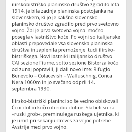
ilirskobistriško planinsko društvo zgradilo leta
1914, je bila zadnja planinska postojanka na
slovenskem, ki jo je kakšno slovensko
planinsko društvo zgradilo pred prvo svetovno
vojno. Žal je prva svetovna vojna močno
posegla v lastništvo koče. Po vojni so italijanske
oblasti prepovedale vsa slovenska planinska
društva in zaplenila premoženje, tudi ilirsko-
bistriškega. Novi lastniki italijansko društvo
CAI sezione Fiume, sotto sezione Bisterza kočo
od zunaj popravili, ji dali novo ime: Rifugio
Benevolo – Colacevish – Walluschnig, Conca
Nera 1060m in jo svečano odprli 14.
septembra 1930.
Ilirsko-bistriški planinci so še vedno obiskovali
Črni dol in kočo ob robu doline. Skrbeli so za
»ruski grob«, preminulega ruskega ujetnika, ki
je umrl pri sekanju dreves za vojne potrebe
Avstrije med prvo vojno.