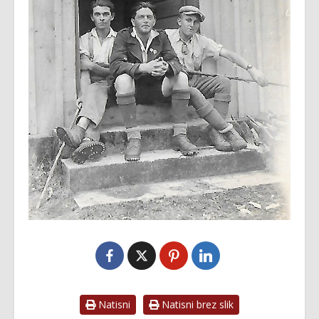
Natisni
Natisni brez slik