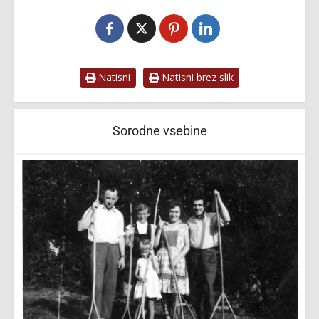
Natisni
Natisni brez slik
Sorodne vsebine