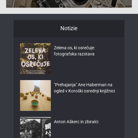
Notizie
Zelena os, ki osrečuje:
fotografska razstava
"Prehajanja" Ane Haberman na
ogled v Koroški osrednji knjižnici
Anton Aškerc in zbiralci