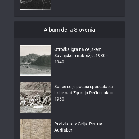
Album della Slovenia
Otroška igra na celjskem
Savinjskem nabrežju, 1930–
1940
Sonce se je počasi spuščalo za
hribe nad Zgornjo Rečico, okrog
1960
Prvi zlatar v Celju: Pettrus
Aurifaber