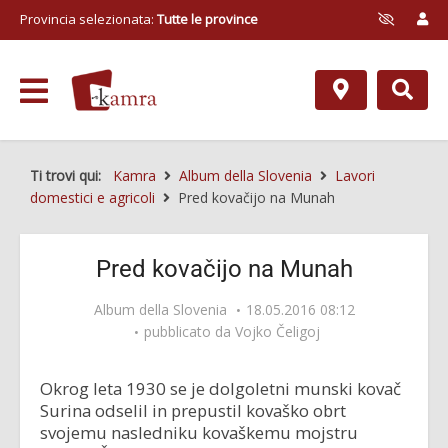
Provincia selezionata:
Tutte le province
Ti trovi qui:
Kamra
Album della Slovenia
Lavori
domestici e agricoli
Pred kovačijo na Munah
Pred kovačijo na Munah
Album della Slovenia
18.05.2016 08:12
pubblicato da
Vojko Čeligoj
Okrog leta 1930 se je dolgoletni munski kovač
Surina odselil in prepustil kovaško obrt
svojemu nasledniku kovaškemu mojstru