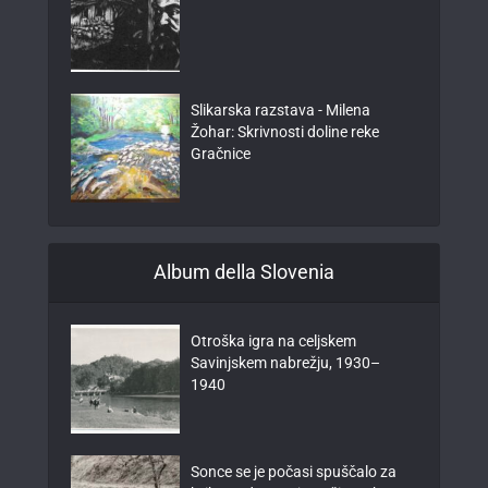
Slikarska razstava - Milena
Žohar: Skrivnosti doline reke
Gračnice
Album della Slovenia
Otroška igra na celjskem
Savinjskem nabrežju, 1930–
1940
Sonce se je počasi spuščalo za