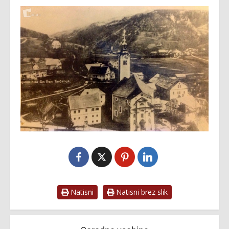
Natisni
Natisni brez slik