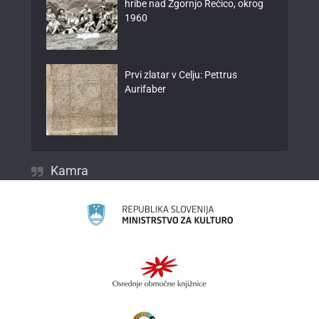
hribe nad Zgornjo Rečico, okrog
1960
Prvi zlatar v Celju: Pettrus
Aurifaber
Kamra