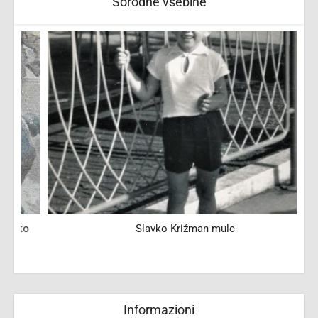
Sorodne vsebine
o
Slavko Križman mulc
Informazioni