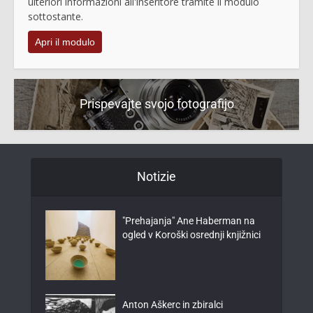
ulteriori informazioni all'inseritore tramite il modulo
sottostante.
Apri il modulo
Prispevajte svojo fotografijo
Notizie
"Prehajanja" Ane Haberman na
ogled v Koroški osrednji knjižnici
Anton Aškerc in zbiralci