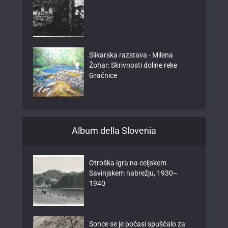
Slikarska razstava - Milena
Žohar: Skrivnosti doline reke
Gračnice
Album della Slovenia
Otroška igra na celjskem
Savinjskem nabrežju, 1930–
1940
Sonce se je počasi spuščalo za