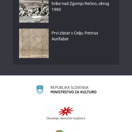
hribe nad Zgornjo Rečico, okrog
1960
Prvi zlatar v Celju: Pettrus
Aurifaber