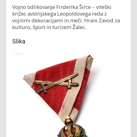
Vojno odlikovanje Friderika Širce – viteški
križec avstrijskega Leopoldovega reda z
vojnimi dekoracijami in meči. Hrani Zavod za
kulturo, šport in turizem Žalec.
Slika