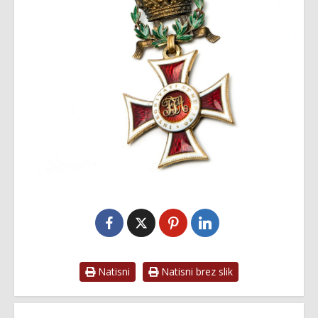
Natisni
Natisni brez slik