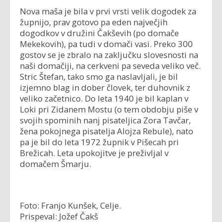
Nova maša je bila v prvi vrsti velik dogodek za
župnijo, prav gotovo pa eden največjih
dogodkov v družini Čakševih (po domače
Mekekovih), pa tudi v domači vasi. Preko 300
gostov se je zbralo na zaključku slovesnosti na
naši domačiji, na cerkveni pa seveda veliko več.
Stric Štefan, tako smo ga naslavljali, je bil
izjemno blag in dober človek, ter duhovnik z
veliko začetnico. Do leta 1940 je bil kaplan v
Loki pri Zidanem Mostu (o tem obdobju piše v
svojih spominih nanj pisateljica Zora Tavčar,
žena pokojnega pisatelja Alojza Rebule), nato
pa je bil do leta 1972 župnik v Pišecah pri
Brežicah. Leta upokojitve je preživljal v
domačem Šmarju.
Foto: Franjo Kunšek, Celje.
Prispeval: Jožef Čakš