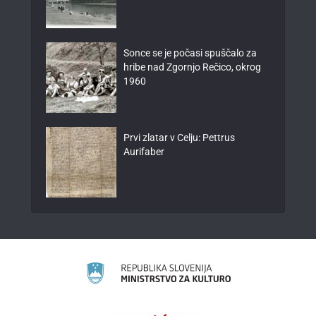
Sonce se je počasi spuščalo za
hribe nad Zgornjo Rečico, okrog
1960
Prvi zlatar v Celju: Pettrus
Aurifaber