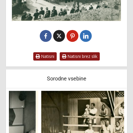
Natisni
Natisni brez slik
Sorodne vsebine