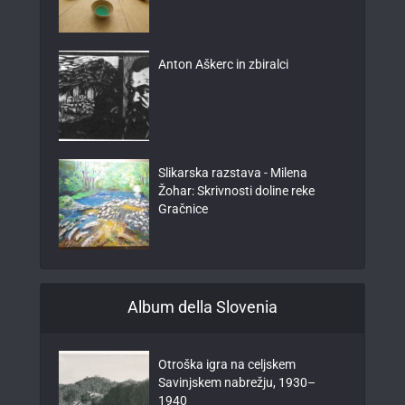
Anton Aškerc in zbiralci
Slikarska razstava - Milena
Žohar: Skrivnosti doline reke
Gračnice
Album della Slovenia
Otroška igra na celjskem
Savinjskem nabrežju, 1930–
1940