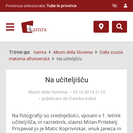
Provincia selezionata:
Tutte le province
Ti trovi qui:
Kamra
Album della Slovenia
Dalla scuola
materna all’università
Na učiteljišču
Na učiteljišču
Album della Slovenia
09.10.2014 21:50
pubblicato da
Darinka Kobal
Na fotografiji so srednješolci, vpisani v 1. letnik
učiteljišča, in razrednik, slavist Milan Pritekelj.
Prispeval jo je Matic Koprivnikar, vnuk Janeza in