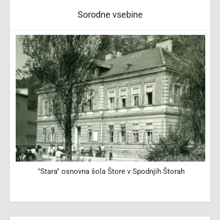
Sorodne vsebine
"Stara" osnovna šola Štore v Spodnjih Štorah