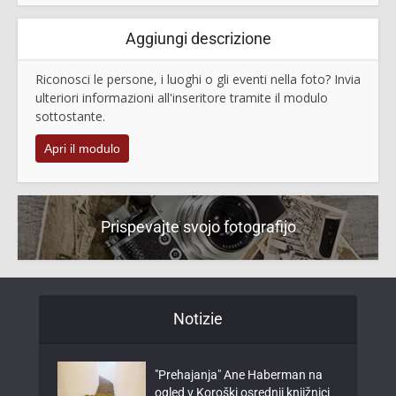
Aggiungi descrizione
Riconosci le persone, i luoghi o gli eventi nella foto? Invia
ulteriori informazioni all'inseritore tramite il modulo
sottostante.
Apri il modulo
Prispevajte svojo fotografijo
Notizie
"Prehajanja" Ane Haberman na
ogled v Koroški osrednji knjižnici