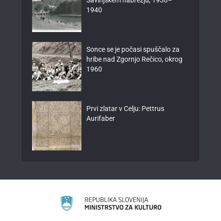
1940
Sonce se je počasi spuščalo za
hribe nad Zgornjo Rečico, okrog
1960
Prvi zlatar v Celju: Pettrus
Aurifaber