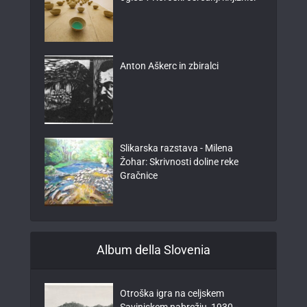
Anton Aškerc in zbiralci
Slikarska razstava - Milena
Žohar: Skrivnosti doline reke
Gračnice
Album della Slovenia
Otroška igra na celjskem
Savinjskem nabrežju, 1930–