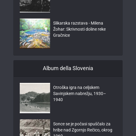
Slikarska razstava - Milena
Žohar: Skrivnosti doline reke
Gračnice
Album della Slovenia
Otroška igra na celjskem
Savinjskem nabrežju, 1930–
1940
Sonce se je počasi spuščalo za
hribe nad Zgornjo Rečico, okrog