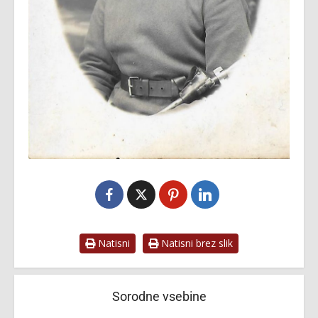
Natisni
Natisni brez slik
Sorodne vsebine