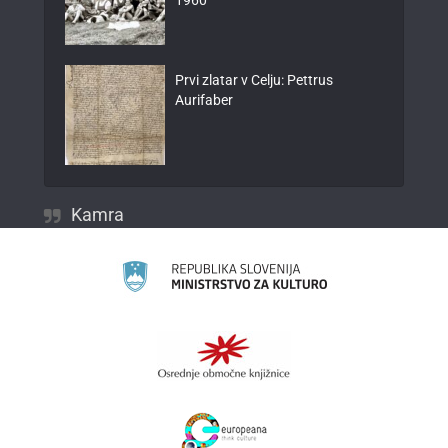
1960
Prvi zlatar v Celju: Pettrus
Aurifaber
Kamra