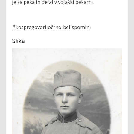
je za peka in delal v vojaški pekarni.
#kospregovorijočrno-belispomini
Slika