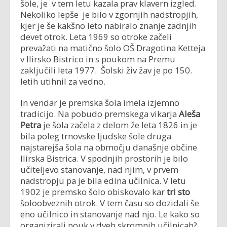
šole, je v tem letu kazala prav klavern izgled.
Nekoliko lepše je bilo v zgornjih nadstropjih,
kjer je še kakšno leto nabiralo znanje zadnjih
devet otrok. Leta 1969 so otroke začeli
prevažati na matično šolo OŠ Dragotina Ketteja
v Ilirsko Bistrico in s poukom na Premu
zaključili leta 1977. Šolski živ žav je po 150.
letih utihnil za vedno.
In vendar je premska šola imela izjemno
tradicijo. Na pobudo premskega vikarja
Aleša
Petra
je šola začela z delom že leta 1826 in je
bila poleg trnovske ljudske šole druga
najstarejša šola na območju današnje občine
Ilirska Bistrica. V spodnjih prostorih je bilo
učiteljevo stanovanje, nad njim, v prvem
nadstropju pa je bila edina učilnica. V letu
1902 je premsko šolo obiskovalo kar
tri sto
šoloobveznih otrok. V tem času so dozidali še
eno učilnico in stanovanje nad njo. Le kako so
organizirali pouk v dveh skromnih učilnicah?