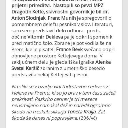
prijetni prireditvi. Nastopili so pevci MPZ
Dragotin Kette, slavnostni govornik je bil dr.
Anton Slodnjak
,
Franc Munih
je spregovoril o
pomembnem deležu pesnika v slov. literaturi,
sam sem predstavil delo odbora, preds.
občine
Vitomir Dekleva
pa je odkril spomenik
pred matično šolo. Zbrane je pot vodila še na
Prem, kje je pisatelj
France Bevk
svečano odprl
obnovljene prostore Kettejevega doma. V
zaključnem delu je gledališka igralka
Alenka
Svetel Keršič
zbranim z umetniško besedo
predstavila nekaj Kettejevih pesmi.
Na sliki se v ozadju vidi tudi stavbo cerkve sv.
Helene na Premu, ki so jo prav v tem času začeli
prekrivati. Razkrito cerkev je tri mesece
neusmiljeno namakal dež in naredil ogromno
škodo na freskah slikarja
Toneta Kralja
. Žal,
škoda še danes ni popravljena
. (296/vč)