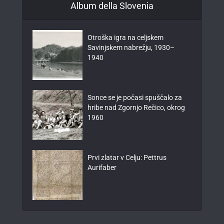
Album della Slovenia
Otroška igra na celjskem
Savinjskem nabrežju, 1930–
1940
Sonce se je počasi spuščalo za
hribe nad Zgornjo Rečico, okrog
1960
Prvi zlatar v Celju: Pettrus
Aurifaber