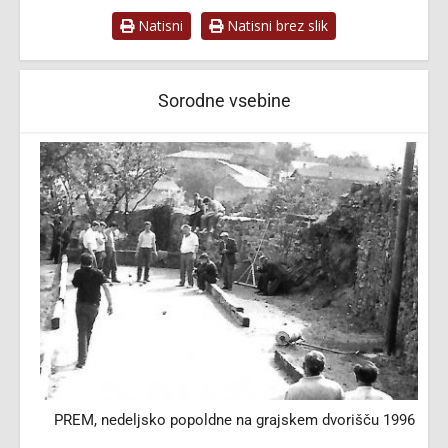
Natisni
Natisni brez slik
Sorodne vsebine
PREM, nedeljsko popoldne na grajskem dvorišču 1996