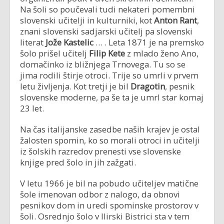
Na šoli so poučevali tudi nekateri pomembni
slovenski učitelji in kulturniki, kot
Anton Rant
,
znani slovenski sadjarski učitelj pa slovenski
literat
Jože Kastelic
… . Leta 1871 je na premsko
šolo prišel učitelj
Filip Kete
z mlado ženo Ano,
domačinko iz bližnjega Trnovega. Tu so se
jima rodili štirje otroci. Trije so umrli v prvem
letu življenja. Kot tretji je bil
Dragotin
, pesnik
slovenske moderne, pa še ta je umrl star komaj
23 let.
Na čas italijanske zasedbe naših krajev je ostal
žalosten spomin, ko so morali otroci in učitelji
iz šolskih razredov prenesti vse slovenske
knjige pred šolo in jih zažgati.
V letu 1966 je bil na pobudo učiteljev matične
šole imenovan odbor z nalogo, da obnovi
pesnikov dom in uredi spominske prostorov v
šoli. Osrednjo šolo v Ilirski Bistrici sta v tem