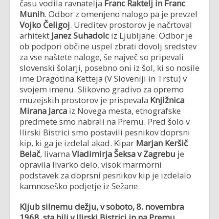
času vodila ravnatelja
Franc Raktelj in Franc
Munih
. Odbor z omenjeno nalogo pa je prevzel
Vojko Čeligoj
. Ureditev prostorov je načrtoval
arhitekt
Janez Suhadolc
iz Ljubljane. Odbor je
ob podpori občine uspel zbrati dovolj sredstev
za vse naštete naloge, še največ so pripevali
slovenski šolarji, posebno oni iz šol, ki so nosile
ime Dragotina Ketteja (V Sloveniji in Trstu) v
svojem imenu. Slikovno gradivo za opremo
muzejskih prostorov je prispevala
Knjižnica
Mirana Jarca
iz Novega mesta, etnografske
predmete smo nabrali na Premu. Pred šolo v
Ilirski Bistrici smo postavili pesnikov doprsni
kip, ki ga je izdelal akad. Kipar
Marjan Keršič
Belač
, livarna
Vladimirja Šeksa v Zagrebu
je
opravila livarko delo, visok marmorni
podstavek za doprsni pesnikov kip je izdelalo
kamnoseško podjetje iz Sežane.
Kljub silnemu dežju, v soboto, 8. novembra
1968, sta bili v Ilirski Bistrici in na Premu