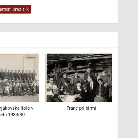
tisni brez slik
kovske šole v
Franc pri birmi
Plesna 
u 1939/40
Cel