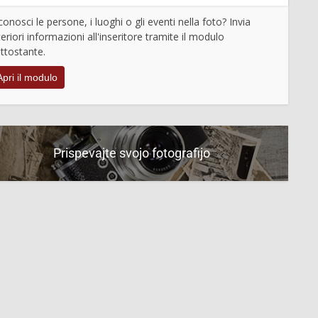
conosci le persone, i luoghi o gli eventi nella foto? Invia
teriori informazioni all'inseritore tramite il modulo
ttostante.
Apri il modulo
Prispevajte svojo fotografijo