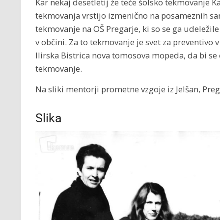
Kar nekaj desetletij že teče šolsko tekmovanje Kaj
tekmovanja vrstijo izmenično na posameznih sam
tekmovanje na OŠ Pregarje, ki so se ga udeležile
v občini. Za to tekmovanje je svet za preventivo
Ilirska Bistrica nova tomosova mopeda, da bi se 
tekmovanje.
Na sliki mentorji prometne vzgoje iz Jelšan, Pregar
Slika