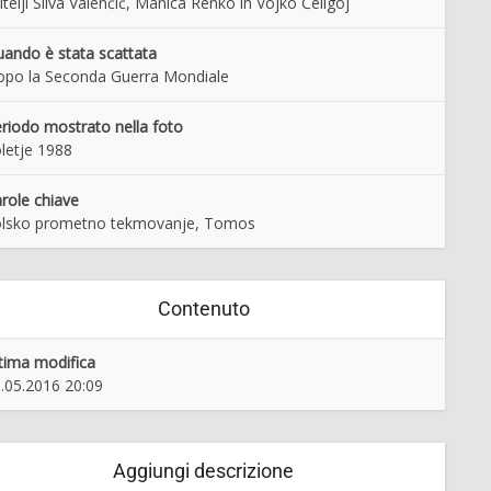
itelji Silva Valenčič, Manica Renko in Vojko Čeligoj
ando è stata scattata
po la Seconda Guerra Mondiale
riodo mostrato nella foto
letje 1988
role chiave
olsko prometno tekmovanje, Tomos
Contenuto
tima modifica
.05.2016 20:09
Aggiungi descrizione