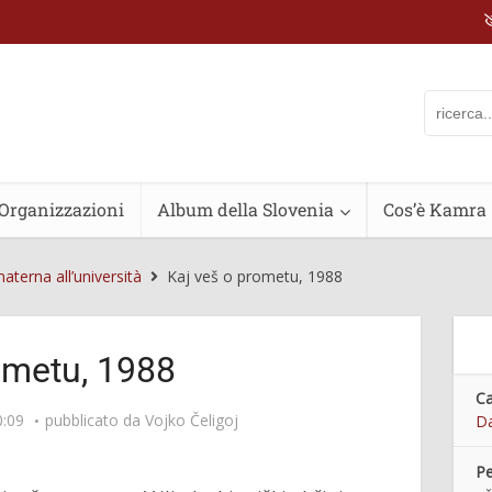
Organizzazioni
Album della Slovenia
Cos’è Kamra
aterna all’università
Kaj veš o prometu, 1988
ometu, 1988
Ca
0:09
pubblicato da
Vojko Čeligoj
Da
Pe