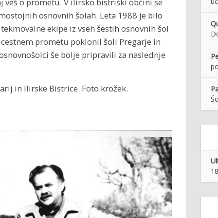
 veš o prometu. V ilirsko bistriški občini se
uč
ostojnih osnovnih šolah. Leta 1988 je bilo
Qu
 tekmovalne ekipe iz vseh šestih osnovnih šol
Do
 v cestnem prometu poklonil šoli Pregarje in
osnovnošolci še bolje pripravili za naslednje
Pe
po
ij in Ilirske Bistrice. Foto krožek.
Pa
Š
Ul
18