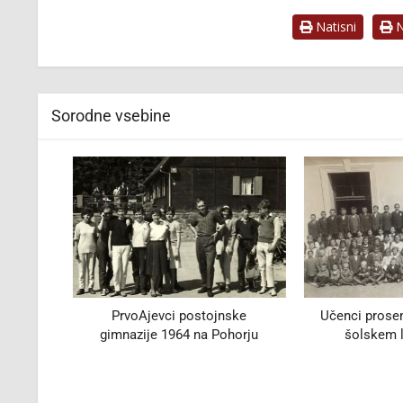
Natisni
Na
Sorodne vsebine
 na
PrvoAjevci postojnske
Učenci prosenja
gimnazije 1964 na Pohorju
šolskem let