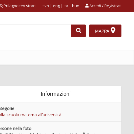
Prilagoditev strani
svn
|
eng
|
ita
|
hun
Accedi / Registrati
MAPPA
Informazioni
tegorie
lla scuola materna all’università
rsone nella foto