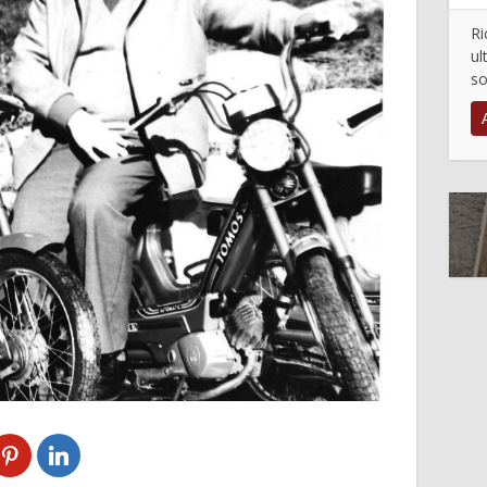
Ri
ul
so