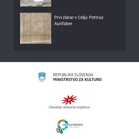
Prvi zlatar v Celju: Pettrus
Aurifaber