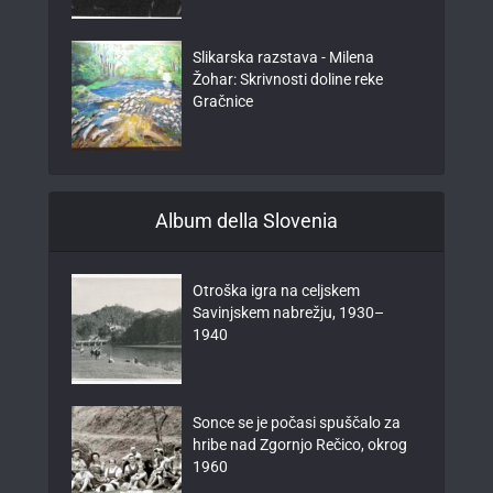
Slikarska razstava - Milena
Žohar: Skrivnosti doline reke
Gračnice
Album della Slovenia
Otroška igra na celjskem
Savinjskem nabrežju, 1930–
1940
Sonce se je počasi spuščalo za
hribe nad Zgornjo Rečico, okrog
1960