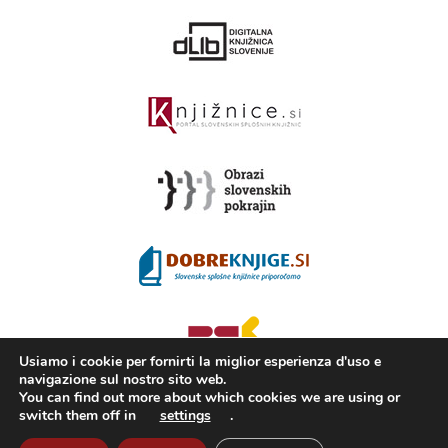
Usiamo i cookie per fornirti la miglior esperienza d'uso e
navigazione sul nostro sito web.
You can find out more about which cookies we are using or
switch them off in
settings
.
2008 - 2026 ©
KAMRA
, Production: TrueCAD d.o.o.