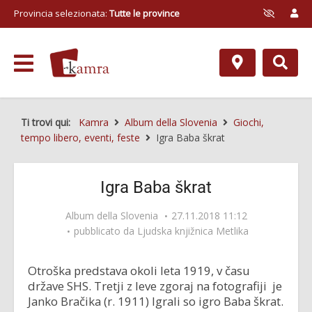
Provincia selezionata:
Tutte le province
Ti trovi qui:
Kamra
Album della Slovenia
Giochi,
tempo libero, eventi, feste
Igra Baba škrat
Igra Baba škrat
Album della Slovenia
27.11.2018 11:12
pubblicato da
Ljudska knjižnica Metlika
Otroška predstava okoli leta 1919, v času
države SHS. Tretji z leve zgoraj na fotografiji je
Janko Bračika (r. 1911) Igrali so igro Baba škrat.